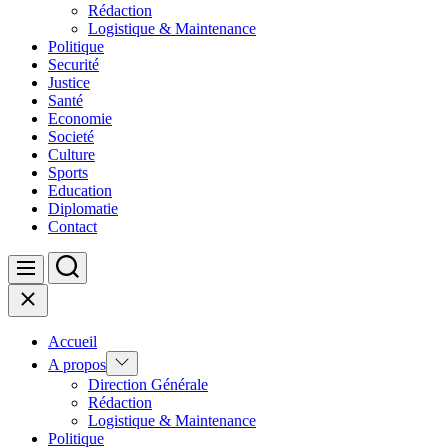
Rédaction
Logistique & Maintenance
Politique
Securité
Justice
Santé
Economie
Societé
Culture
Sports
Education
Diplomatie
Contact
Search
Menu
Close
Accueil
Show
A propos
sub
Direction Générale
menu
Rédaction
Logistique & Maintenance
Politique