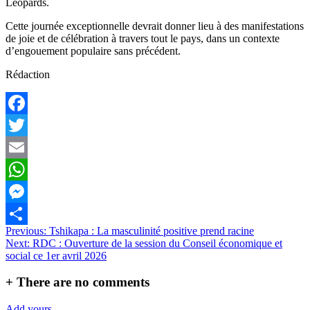
Léopards.
Cette journée exceptionnelle devrait donner lieu à des manifestations
de joie et de célébration à travers tout le pays, dans un contexte
d’engouement populaire sans précédent.
Rédaction
Facebook
Twitter
Email
WhatsApp
Messenger
Navigation
Previous:
Tshikapa : La masculinité positive prend racine
Partager
Next:
RDC : Ouverture de la session du Conseil économique et
de
social ce 1er avril 2026
l’article
+
There are no comments
Add yours