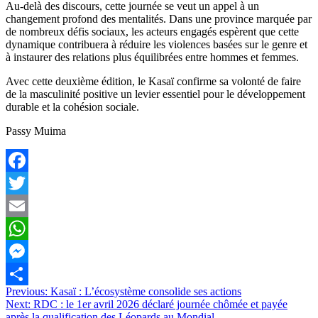
Au-delà des discours, cette journée se veut un appel à un
changement profond des mentalités. Dans une province marquée par
de nombreux défis sociaux, les acteurs engagés espèrent que cette
dynamique contribuera à réduire les violences basées sur le genre et
à instaurer des relations plus équilibrées entre hommes et femmes.
Avec cette deuxième édition, le Kasaï confirme sa volonté de faire
de la masculinité positive un levier essentiel pour le développement
durable et la cohésion sociale.
Passy Muima
Facebook
Twitter
Email
WhatsApp
Messenger
Navigation
Previous:
Kasaï : L’écosystème consolide ses actions
Partager
Next:
RDC : le 1er avril 2026 déclaré journée chômée et payée
de
après la qualification des Léopards au Mondial