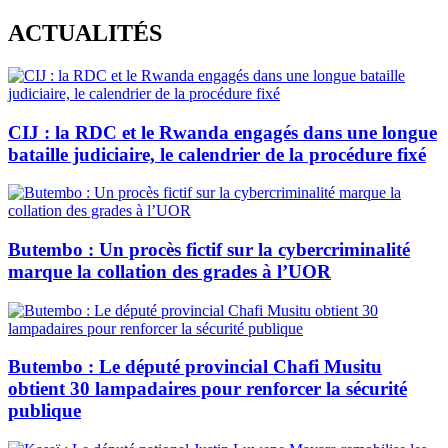
Skip
ACTUALITÉS
to
content
CIJ : la RDC et le Rwanda engagés dans une longue
bataille judiciaire, le calendrier de la procédure fixé
Butembo : Un procès fictif sur la cybercriminalité
marque la collation des grades à l’UOR
Butembo : Le député provincial Chafi Musitu
obtient 30 lampadaires pour renforcer la sécurité
publique