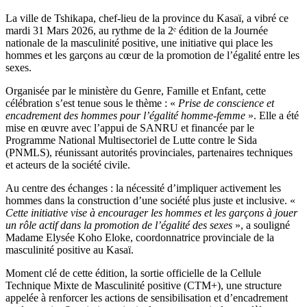
read
time
La ville de Tshikapa, chef-lieu de la province du Kasaï, a vibré ce
mardi 31 Mars 2026, au rythme de la 2ᵉ édition de la Journée
nationale de la masculinité positive, une initiative qui place les
hommes et les garçons au cœur de la promotion de l’égalité entre les
sexes.
Organisée par le ministère du Genre, Famille et Enfant, cette
célébration s’est tenue sous le thème : «
Prise de conscience et
encadrement des hommes pour l’égalité homme-femme
». Elle a été
mise en œuvre avec l’appui de SANRU et financée par le
Programme National Multisectoriel de Lutte contre le Sida
(PNMLS), réunissant autorités provinciales, partenaires techniques
et acteurs de la société civile.
Au centre des échanges : la nécessité d’impliquer activement les
hommes dans la construction d’une société plus juste et inclusive. «
Cette initiative vise à encourager les hommes et les garçons à jouer
un rôle actif dans la promotion de l’égalité des sexes
», a souligné
Madame Elysée Koho Eloke, coordonnatrice provinciale de la
masculinité positive au Kasaï.
Moment clé de cette édition, la sortie officielle de la Cellule
Technique Mixte de Masculinité positive (CTM+), une structure
appelée à renforcer les actions de sensibilisation et d’encadrement