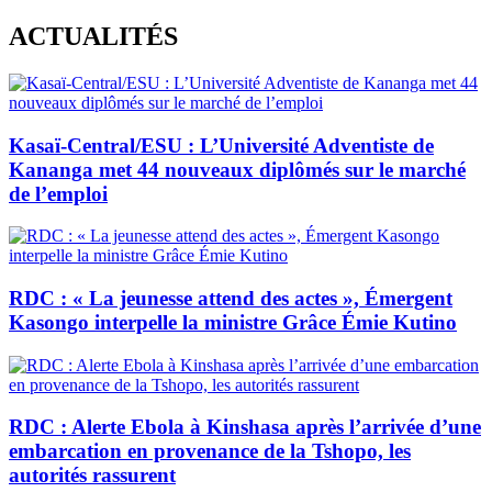
Skip
ACTUALITÉS
to
content
Kasaï-Central/ESU : L’Université Adventiste de
Kananga met 44 nouveaux diplômés sur le marché
de l’emploi
RDC : « La jeunesse attend des actes », Émergent
Kasongo interpelle la ministre Grâce Émie Kutino
RDC : Alerte Ebola à Kinshasa après l’arrivée d’une
embarcation en provenance de la Tshopo, les
autorités rassurent