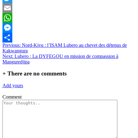
Twitter
Email
WhatsApp
Messenger
Navigation
Previous:
Nord-Kivu : l’ISAM Lubero au chevet des détenus de
Partager
Kakwangura
de
Next:
Lubero : La DYFEGOU en mission de compassion à
l’article
Manguredjipa
+
There are no comments
Add yours
Comment