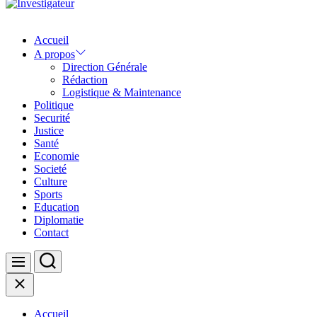
Investigateur
Accueil
A propos
Direction Générale
Rédaction
Logistique & Maintenance
Politique
Securité
Justice
Santé
Economie
Societé
Culture
Sports
Education
Diplomatie
Contact
Search
Menu
Close
Accueil