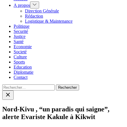
Show
A propos
sub
Direction Générale
menu
Rédaction
Logistique & Maintenance
Politique
Securité
Justice
Santé
Economie
Societé
Culture
Sports
Education
Diplomatie
Contact
Rechercher :
Close
search
Nord-Kivu , “un paradis qui saigne”,
alerte Evariste Kakule à Kikwit