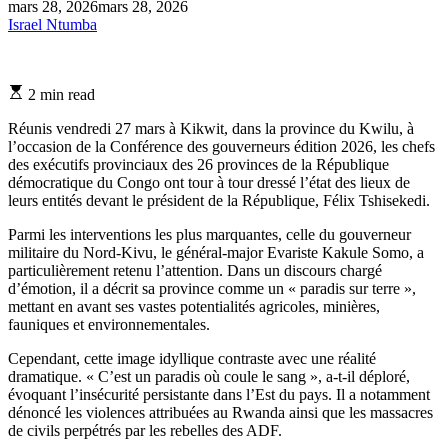
mars 28, 2026
mars 28, 2026
Israel Ntumba
Estimated
2 min read
read
time
Réunis vendredi 27 mars à Kikwit, dans la province du Kwilu, à
l’occasion de la Conférence des gouverneurs édition 2026, les chefs
des exécutifs provinciaux des 26 provinces de la République
démocratique du Congo ont tour à tour dressé l’état des lieux de
leurs entités devant le président de la République, Félix Tshisekedi.
Parmi les interventions les plus marquantes, celle du gouverneur
militaire du Nord-Kivu, le général-major Evariste Kakule Somo, a
particulièrement retenu l’attention. Dans un discours chargé
d’émotion, il a décrit sa province comme un « paradis sur terre »,
mettant en avant ses vastes potentialités agricoles, minières,
fauniques et environnementales.
Cependant, cette image idyllique contraste avec une réalité
dramatique. « C’est un paradis où coule le sang », a-t-il déploré,
évoquant l’insécurité persistante dans l’Est du pays. Il a notamment
dénoncé les violences attribuées au Rwanda ainsi que les massacres
de civils perpétrés par les rebelles des ADF.