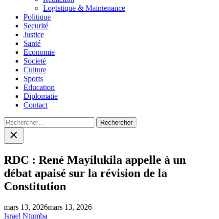
Logistique & Maintenance
Politique
Securité
Justice
Santé
Economie
Societé
Culture
Sports
Education
Diplomatie
Contact
Rechercher :
Close
search
RDC : René Mayilukila appelle à un
débat apaisé sur la révision de la
Constitution
mars 13, 2026
mars 13, 2026
Israel Ntumba