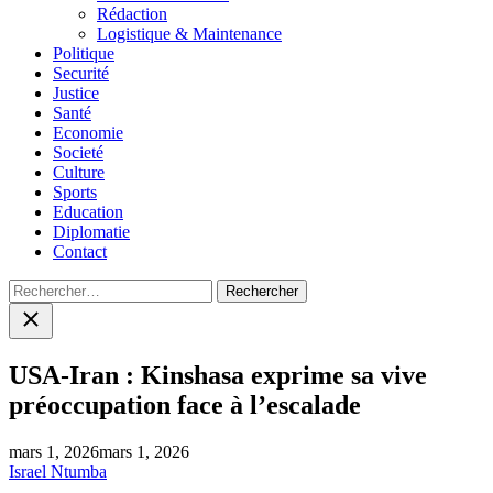
menu
Rédaction
Logistique & Maintenance
Politique
Securité
Justice
Santé
Economie
Societé
Culture
Sports
Education
Diplomatie
Contact
Rechercher :
Close
search
USA-Iran : Kinshasa exprime sa vive
préoccupation face à l’escalade
mars 1, 2026
mars 1, 2026
Israel Ntumba