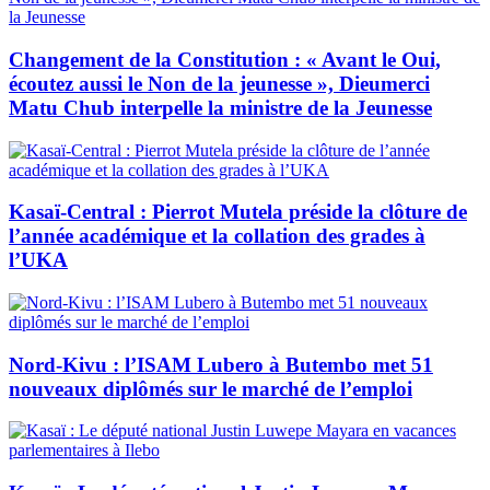
Changement de la Constitution : « Avant le Oui,
écoutez aussi le Non de la jeunesse », Dieumerci
Matu Chub interpelle la ministre de la Jeunesse
Kasaï-Central : Pierrot Mutela préside la clôture de
l’année académique et la collation des grades à
l’UKA
Nord-Kivu : l’ISAM Lubero à Butembo met 51
nouveaux diplômés sur le marché de l’emploi