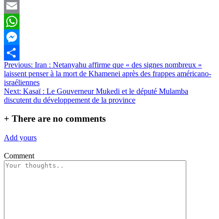
Twitter
Email
WhatsApp
Messenger
Navigation
Previous:
Iran : Netanyahu affirme que « des signes nombreux »
Partager
laissent penser à la mort de Khamenei après des frappes américano-
de
israéliennes
l’article
Next:
Kasaï : Le Gouverneur Mukedi et le député Mulamba
discutent du développement de la province
+
There are no comments
Add yours
Comment