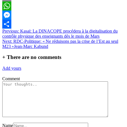
Email
WhatsApp
Messenger
Navigation
Previous:
Kasaï: La DINACOPE procédera à la digitalisation du
Partager
contrôle physique des enseignants dès le mois de Mars
de
Next:
RDC-Politique: « Ne réduisons pas la crise de l’Est au seul
l’article
M23 »Jean-Marc Kabund
+
There are no comments
Add yours
Comment
Name