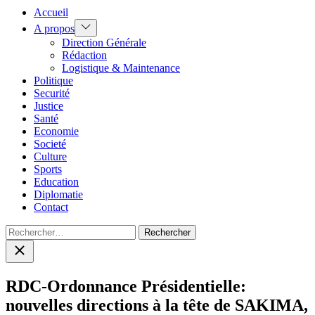
Accueil
Show
A propos
sub
Direction Générale
menu
Rédaction
Logistique & Maintenance
Politique
Securité
Justice
Santé
Economie
Societé
Culture
Sports
Education
Diplomatie
Contact
Rechercher :
Close
search
RDC-Ordonnance Présidentielle:
nouvelles directions à la tête de SAKIMA,