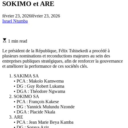
SOKIMO et ARE
février 23, 2026
février 23, 2026
Israel Ntumba
Estimated
1 min read
read
time
Le président de la République, Félix Tshisekedi a procédé à
plusieurs nominations et reconductions majeures au sein des
entreprises publiques stratégiques, afin de renforcer la gouvernance
et améliorer la performance de ces sociétés clés.
SAKIMA SA
• PCA : Makolo Kamwema
• DG : Guy Robert Lukama
• DGA : Théodore Ngwama
SOKIMO SA
• PCA : François Kakese
• DG : Yannick Mulundu Nzonde
• DGA : Placide Nkala
ARE
• PCA : Jean Marie Beya Kamba
• DG : Soraya Aziz