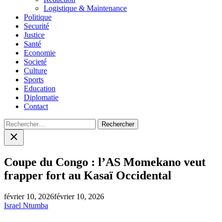
Logistique & Maintenance
Politique
Securité
Justice
Santé
Economie
Societé
Culture
Sports
Education
Diplomatie
Contact
Rechercher :
Close
search
Coupe du Congo : l’AS Momekano veut
frapper fort au Kasaï Occidental
février 10, 2026
février 10, 2026
Israel Ntumba