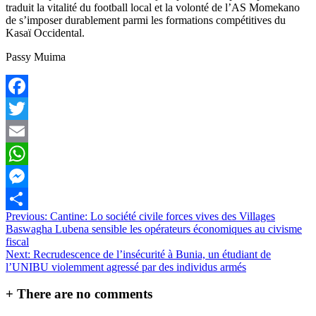
traduit la vitalité du football local et la volonté de l’AS Momekano
de s’imposer durablement parmi les formations compétitives du
Kasaï Occidental.
Passy Muima
Facebook
Twitter
Email
WhatsApp
Messenger
Navigation
Previous:
Cantine: Lo société civile forces vives des Villages
Partager
Baswagha Lubena sensible les opérateurs économiques au civisme
de
fiscal
l’article
Next:
Recrudescence de l’insécurité à Bunia, un étudiant de
l’UNIBU violemment agressé par des individus armés
+
There are no comments