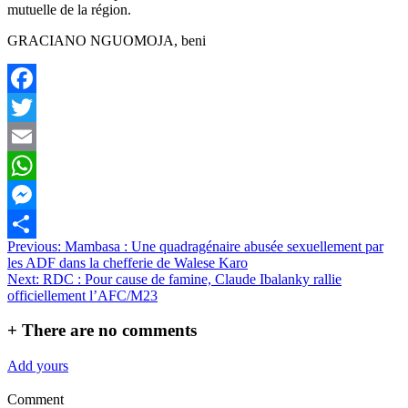
mutuelle de la région.
GRACIANO NGUOMOJA, beni
Facebook
Twitter
Email
WhatsApp
Messenger
Navigation
Previous:
Mambasa : Une quadragénaire abusée sexuellement par
Partager
les ADF dans la chefferie de Walese Karo
de
Next:
RDC : Pour cause de famine, Claude Ibalanky rallie
l’article
officiellement l’AFC/M23
+
There are no comments
Add yours
Comment