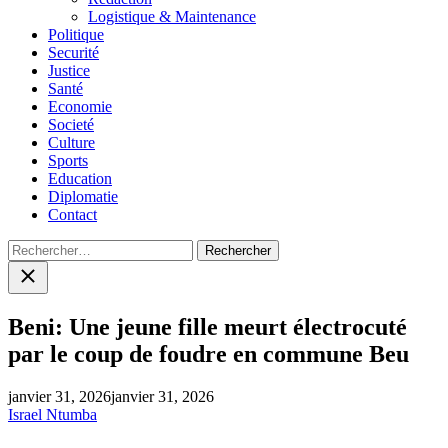
Logistique & Maintenance
Politique
Securité
Justice
Santé
Economie
Societé
Culture
Sports
Education
Diplomatie
Contact
Rechercher :
Close
search
Beni: Une jeune fille meurt électrocuté
par le coup de foudre en commune Beu
janvier 31, 2026
janvier 31, 2026
Israel Ntumba