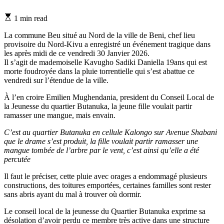
Estimated
1 min read
read
time
La commune Beu situé au Nord de la ville de Beni, chef lieu
provisoire du Nord-Kivu a enregistré un événement tragique dans
les après midi de ce vendredi 30 Janvier 2026.
Il s’agit de mademoiselle Kavugho Sadiki Daniella 19ans qui est
morte foudroyée dans la pluie torrentielle qui s’est abattue ce
vendredi sur l’étendue de la ville.
À l’en croire Emilien Mughendania, president du Conseil Local de
la Jeunesse du quartier Butanuka, la jeune fille voulait partir
ramasser une mangue, mais envain.
C’est au quartier Butanuka en cellule Kalongo sur Avenue Shabani
que le drame s’est produit, la fille voulait partir ramasser une
mangue tombée de l’arbre par le vent, c’est ainsi qu’elle a été
percutée
Il faut le préciser, cette pluie avec orages a endommagé plusieurs
constructions, des toitures emportées, certaines familles sont rester
sans abris ayant du mal à trouver où dormir.
Le conseil local de la jeunesse du Quartier Butanuka exprime sa
désolation d’avoir perdu ce membre très active dans une structure