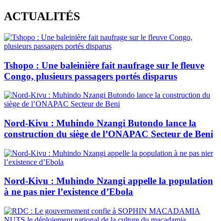
Skip
ACTUALITÉS
to
content
Tshopo : Une baleinière fait naufrage sur le fleuve
Congo, plusieurs passagers portés disparus
Nord-Kivu : Muhindo Nzangi Butondo lance la
construction du siège de l’ONAPAC Secteur de Beni
Nord-Kivu : Muhindo Nzangi appelle la population
à ne pas nier l’existence d’Ebola