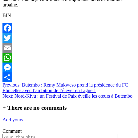
urbaine.
BIN
Facebook
Twitter
Email
WhatsApp
Messenger
Navigation
Previous:
Butembo : Remy Mukweso prend la présidence du FC
Partager
Étincelles avec l’ambition de l’élever en Ligue 1
de
Next:
Nord-Kivu : un Festival de Paix éveille les cœurs à Butembo
l’article
+
There are no comments
Add yours
Comment