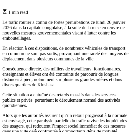
Estimated
1 min read
read
time
Le trafic routier a connu de fortes perturbations ce lundi 26 janvier
2026 dans la capitale congolaise, à la suite de la mise en œuvre de
nouvelles mesures gouvernementales visant à lutter contre les
embouteillages.
En réaction à ces dispositions, de nombreux véhicules de transport
en commun ne sont pas sortis, provoquant une rareté des moyens de
déplacement dans plusieurs communes de la ville.
Conséquence directe, des milliers de travailleurs, fonctionnaires,
enseignants et élèves ont été contraints de parcourir de longues
distances à pied, notamment sur plusieurs grandes artères et dans
divers quartiers de Kinshasa.
Cette situation a entraîné des retards massifs dans les services
publics et privés, perturbant le déroulement normal des activités
quotidiennes.
Alors que les autorités assurent qu’un retour progressif à la normale
est envisagé, cette paralysie partielle du trafic ravive les inquiétudes
des usagers, qui redoutent l’impact social immédiat de ces mesures
dans une ville déjà confrontée à d’importants défis de mobilité