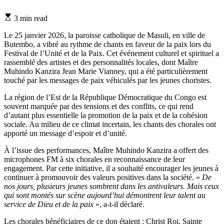
Estimated
3 min read
read
time
Le 25 janvier 2026, la paroisse catholique de Masuli, en ville de
Butembo, a vibré au rythme de chants en faveur de la paix lors du
Festival de l’Unité et de la Paix. Cet événement culturel et spirituel a
rassemblé des artistes et des personnalités locales, dont Maître
Muhindo Kanzira Jean Marie Vianney, qui a été particulièrement
touché par les messages de paix véhiculés par les jeunes choristes.
La région de l’Est de la République Démocratique du Congo est
souvent marquée par des tensions et des conflits, ce qui rend
d’autant plus essentielle la promotion de la paix et de la cohésion
sociale. Au milieu de ce climat incertain, les chants des chorales ont
apporté un message d’espoir et d’unité.
À l’issue des performances, Maître Muhindo Kanzira a offert des
microphones FM à six chorales en reconnaissance de leur
engagement. Par cette initiative, il a souhaité encourager les jeunes à
continuer à promouvoir des valeurs positives dans la société. «
De
nos jours, plusieurs jeunes sombrent dans les antivaleurs. Mais ceux
qui sont montés sur scène aujourd’hui démontrent leur talent au
service de Dieu et de la paix
», a-t-il déclaré.
Les chorales bénéficiaires de ce don étaient : Christ Roi, Sainte