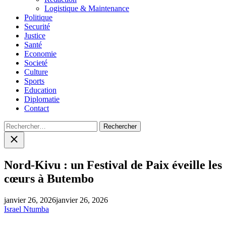
Logistique & Maintenance
Politique
Securité
Justice
Santé
Economie
Societé
Culture
Sports
Education
Diplomatie
Contact
Rechercher :
Close
search
Nord-Kivu : un Festival de Paix éveille les
cœurs à Butembo
janvier 26, 2026
janvier 26, 2026
Israel Ntumba