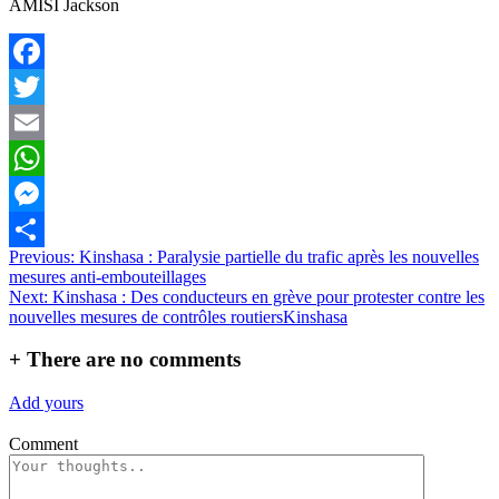
AMISI Jackson
Facebook
Twitter
Email
WhatsApp
Messenger
Navigation
Previous:
Kinshasa : Paralysie partielle du trafic après les nouvelles
Partager
mesures anti-embouteillages
de
Next:
Kinshasa : Des conducteurs en grève pour protester contre les
l’article
nouvelles mesures de contrôles routiersKinshasa
+
There are no comments
Add yours
Comment