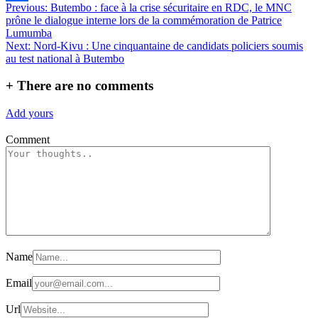
Navigation
Previous:
Butembo : face à la crise sécuritaire en RDC, le MNC
Partager
prône le dialogue interne lors de la commémoration de Patrice
de
Lumumba
l’article
Next:
Nord-Kivu : Une cinquantaine de candidats policiers soumis
au test national à Butembo
+
There are no comments
Add yours
Comment
Name
Email
Url