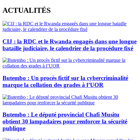
Skip
ACTUALITÉS
to
content
CIJ : la RDC et le Rwanda engagés dans une longue
bataille judiciaire, le calendrier de la procédure fixé
Butembo : Un procès fictif sur la cybercriminalité
marque la collation des grades à l’UOR
Butembo : Le député provincial Chafi Musitu
obtient 30 lampadaires pour renforcer la sécurité
publique