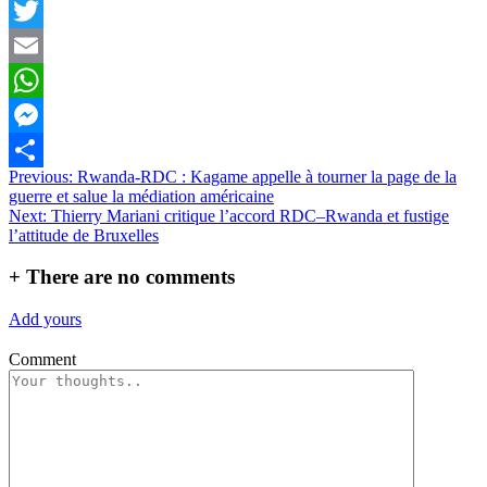
Facebook
Twitter
Email
WhatsApp
Messenger
Navigation
Previous:
Rwanda-RDC : Kagame appelle à tourner la page de la
Partager
guerre et salue la médiation américaine
de
Next:
Thierry Mariani critique l’accord RDC–Rwanda et fustige
l’article
l’attitude de Bruxelles
+
There are no comments
Add yours
Comment