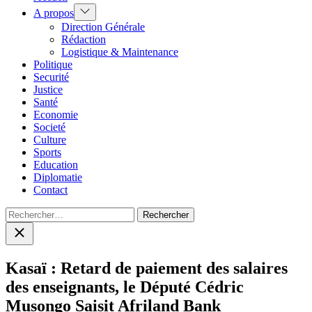
Show
A propos
sub
Direction Générale
menu
Rédaction
Logistique & Maintenance
Politique
Securité
Justice
Santé
Economie
Societé
Culture
Sports
Education
Diplomatie
Contact
Rechercher :
Close
search
Kasaï : Retard de paiement des salaires
des enseignants, le Député Cédric
Musongo Saisit Afriland Bank