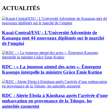
Skip
ACTUALITÉS
to
content
Kasaï-Central/ESU : L’Université Adventiste de
Kananga met 44 nouveaux diplômés sur le marché
de l’emploi
RDC : « La jeunesse attend des actes », Émergent
Kasongo interpelle la ministre Grâce Émie Kutino
RDC : Alerte Ebola à Kinshasa après l’arrivée d’une
embarcation en provenance de la Tshopo, les
autorités rassurent