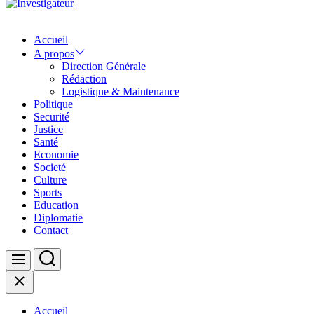
Investigateur
Accueil
A propos
Direction Générale
Rédaction
Logistique & Maintenance
Politique
Securité
Justice
Santé
Economie
Societé
Culture
Sports
Education
Diplomatie
Contact
Search
Menu
Close
Accueil