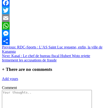
Facebook
Twitter
Email
WhatsApp
Messenger
Navigation
Previous:
RDC-Sports : L’AS Saint Luc regagne, enfin, la ville de
Partager
Kananga
de
Next:
Kasaï : Le chef de bureau fiscal Hubert Woto rejette
l’article
fermement les accusations de fraude
+
There are no comments
Add yours
Comment