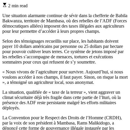
Estimated
2 min read
read
time
Une situation alarmante continue de sévir dans la chefferie de Babila
Bakwanza, territoire de Mambasa, où des rebelles de l’ADF (Forces
démocratiques alliées) imposent des taxes illégales aux agriculteurs
pour leur permettre d’accéder à leurs propres champs.
Selon des témoignages recueillis sur place, les habitants doivent
payer 10 dollars américains par personne ou 25 dollars par hectare
pour pouvoir cultiver leurs terres. Ce système de jetons imposé par
les rebelles s’accompagne de menaces, tortures et exécutions
sommaires pour ceux qui refusent de s’y soumettre.
« Nous vivons de l’agriculture pour survivre. Aujourd’hui, si nous
voulons accéder à nos champs, il faut payer. Sinon, on risque la mort
», a témoigné un agriculteur local, sous anonymat.
La situation, qualifiée de « taxe de la terreur », vient aggraver un
climat sécuritaire déjà très fragile dans cette partie de l’Ituri, où la
présence des ADF reste persistante malgré les efforts militaires
déployés.
La Convention pour le Respect des Droits de l’Homme (CRDH),
par la voix de son président à Mambasa, Rams Malikidogo, a
dénoncé cette forme de gouvernance illégale instaurée par les