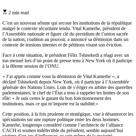
Estimated
2 min read
read
time
C’est un nouveau séisme qui secoue les institutions de la république
malgré le contexte sécuritaire tendu. Vital Kamerhe, président de
l’Assemblée nationale et figure clé du presidium de l’union sacrée
de la nation, coalition au pouvoir, a annoncé sa démission dans un
contexte de tensions internes et de pétitions visant son éviction.
Face à cette situation, le président Félix Tshisekedi a réagi avec un
ton mesuré lors d’un point de presse tenu à New York où il participe
à la 80eme session de l’ONU.
‎« J’ai appris comme vous la démission de Vital Kamerhe », a
déclaré Tshisekedi depuis New York, où il participe à l’Assemblée
générale des Nations Unies. Loin de s’ériger en arbitre des querelles
parlementaires, le chef de l’État a tenu à rappeler les limites de son
rôle: « Je suis certes le garant du bon fonctionnement des
institutions, mais ce qui m’importe est la stabilité.»
‎Cette position, à la fois prudente et stratégique, vise à désamorcer les
spéculations sur une rupture politique entre les deux hommes.
Kamerhe, longtemps considéré comme l’architecte de l’alliance
CACH et soutien indéfectible du président, semble aujourd’hui
victime d’un jeu d’influences au sein même de la majorité.