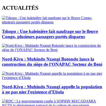
Skip
ACTUALITÉS
to
content
Tshopo : Une baleinière fait naufrage sur le fleuve
Congo, plusieurs passagers portés disparus
Nord-Kivu : Muhindo Nzangi Butondo lance la
construction du siège de l’ONAPAC Secteur de Beni
Nord-Kivu : Muhindo Nzangi appelle la population
à ne pas nier l’existence d’Ebola