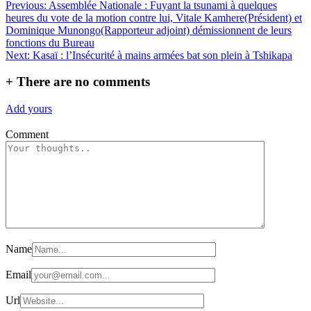
Navigation
Previous:
Assemblée Nationale : Fuyant la tsunami à quelques
Partager
heures du vote de la motion contre lui, Vitale Kamhere(Président) et
de
Dominique Munongo(Rapporteur adjoint) démissionnent de leurs
l’article
fonctions du Bureau
Next:
Kasaï : l’Insécurité à mains armées bat son plein à Tshikapa
+
There are no comments
Add yours
Comment
Name
Email
Url