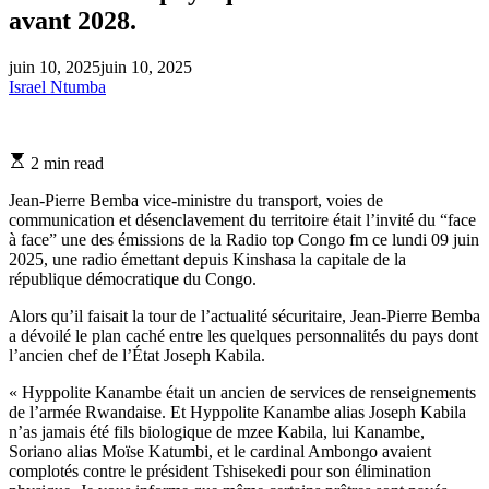
avant 2028.
juin 10, 2025
juin 10, 2025
Israel Ntumba
Estimated
2 min read
read
time
Jean-Pierre Bemba vice-ministre du transport, voies de
communication et désenclavement du territoire était l’invité du “face
à face” une des émissions de la Radio top Congo fm ce lundi 09 juin
2025, une radio émettant depuis Kinshasa la capitale de la
république démocratique du Congo.
Alors qu’il faisait la tour de l’actualité sécuritaire, Jean-Pierre Bemba
a dévoilé le plan caché entre les quelques personnalités du pays dont
l’ancien chef de l’État Joseph Kabila.
« Hyppolite Kanambe était un ancien de services de renseignements
de l’armée Rwandaise. Et Hyppolite Kanambe alias Joseph Kabila
n’as jamais été fils biologique de mzee Kabila, lui Kanambe,
Soriano alias Moïse Katumbi, et le cardinal Ambongo avaient
complotés contre le président Tshisekedi pour son élimination