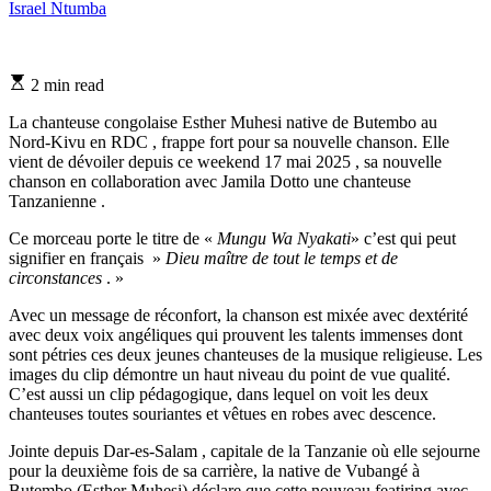
Israel Ntumba
Estimated
2 min read
read
time
La chanteuse congolaise Esther Muhesi native de Butembo au
Nord-Kivu en RDC , frappe fort pour sa nouvelle chanson. Elle
vient de dévoiler depuis ce weekend 17 mai 2025 , sa nouvelle
chanson en collaboration avec Jamila Dotto une chanteuse
Tanzanienne .
Ce morceau porte le titre de «
Mungu Wa Nyakati
» c’est qui peut
signifier en français »
Dieu maître de tout le temps et de
circonstances
. »
Avec un message de réconfort, la chanson est mixée avec dextérité
avec deux voix angéliques qui prouvent les talents immenses dont
sont pétries ces deux jeunes chanteuses de la musique religieuse. Les
images du clip démontre un haut niveau du point de vue qualité.
C’est aussi un clip pédagogique, dans lequel on voit les deux
chanteuses toutes souriantes et vêtues en robes avec descence.
Jointe depuis Dar-es-Salam , capitale de la Tanzanie où elle sejourne
pour la deuxième fois de sa carrière, la native de Vubangé à
Butembo (Esther Muhesi) déclare que cette nouveau featiring avec