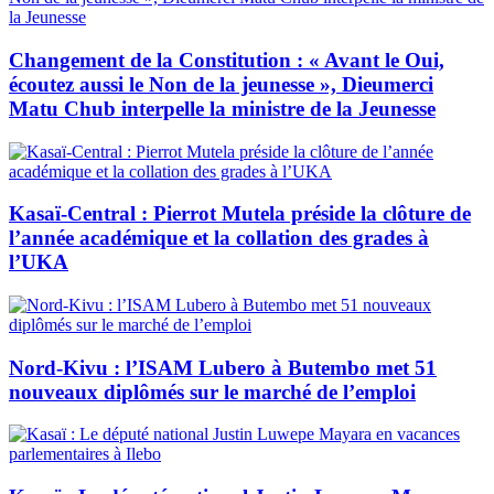
Changement de la Constitution : « Avant le Oui,
écoutez aussi le Non de la jeunesse », Dieumerci
Matu Chub interpelle la ministre de la Jeunesse
Kasaï-Central : Pierrot Mutela préside la clôture de
l’année académique et la collation des grades à
l’UKA
Nord-Kivu : l’ISAM Lubero à Butembo met 51
nouveaux diplômés sur le marché de l’emploi