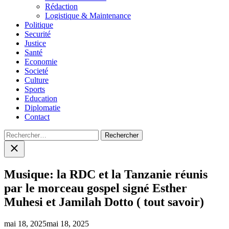
menu
Rédaction
Logistique & Maintenance
Politique
Securité
Justice
Santé
Economie
Societé
Culture
Sports
Education
Diplomatie
Contact
Rechercher :
Close
search
Musique: la RDC et la Tanzanie réunis
par le morceau gospel signé Esther
Muhesi et Jamilah Dotto ( tout savoir)
mai 18, 2025
mai 18, 2025