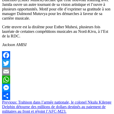
Jamila ouvre un autre tournant de sa vision artistique et l’ouvre à
plusieurs opportunités. Motif pour elle d’exprimer sa gratitude à son
manager Dalmond Mutuvya pour les démarches à faveur de sa
carrière musicale.
Cette œuvre est la dixième pour Esther Muhesi, plusieurs fois
lauréate de certaines compétitions musicales au Nord-Kivu, à l’Est
de la RDC.
Jackson AMISI
Facebook
Twitter
Email
WhatsApp
Messenger
Navigation
Previous:
Trahison dans l’armée nationale, le colonel Nkulu Kilenge
Partager
Delphin détourne des millions de dollars destinés au paiement de
de
militaires au front et réjoint l’AFC-M23.