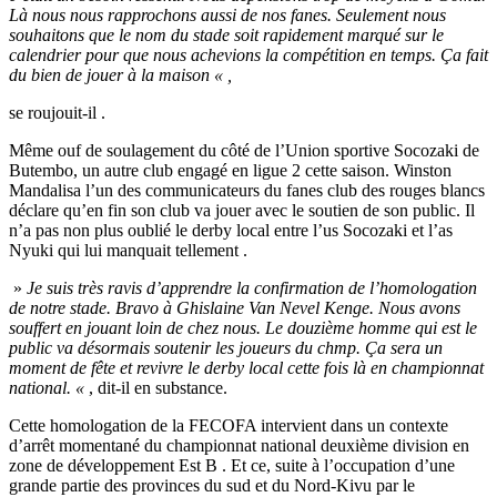
Là nous nous rapprochons aussi de nos fanes. Seulement nous
souhaitons que le nom du stade soit rapidement marqué sur le
calendrier pour que nous achevions la compétition en temps. Ça fait
du bien de jouer à la maison « ,
se roujouit-il .
Même ouf de soulagement du côté de l’Union sportive Socozaki de
Butembo, un autre club engagé en ligue 2 cette saison. Winston
Mandalisa l’un des communicateurs du fanes club des rouges blancs
déclare qu’en fin son club va jouer avec le soutien de son public. Il
n’a pas non plus oublié le derby local entre l’us Socozaki et l’as
Nyuki qui lui manquait tellement .
»
Je suis très ravis d’apprendre la confirmation de l’homologation
de notre stade. Bravo à Ghislaine Van Nevel Kenge. Nous avons
souffert en jouant loin de chez nous. Le douzième homme qui est le
public va désormais soutenir les joueurs du chmp. Ça sera un
moment de fête et revivre le derby local cette fois là en championnat
national. «
, dit-il en substance.
Cette homologation de la FECOFA intervient dans un contexte
d’arrêt momentané du championnat national deuxième division en
zone de développement Est B . Et ce, suite à l’occupation d’une
grande partie des provinces du sud et du Nord-Kivu par le