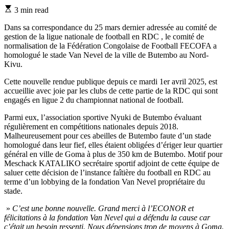
Estimated
3 min read
read
time
Dans sa correspondance du 25 mars dernier adressée au comité de
gestion de la ligue nationale de football en RDC , le comité de
normalisation de la Fédération Congolaise de Football FECOFA a
homologué le stade Van Nevel de la ville de Butembo au Nord-
Kivu.
Cette nouvelle rendue publique depuis ce mardi 1er avril 2025, est
accueillie avec joie par les clubs de cette partie de la RDC qui sont
engagés en ligue 2 du championnat national de football.
Parmi eux, l’association sportive Nyuki de Butembo évaluant
régulièrement en compétitions nationales depuis 2018.
Malheureusement pour ces abeilles de Butembo faute d’un stade
homologué dans leur fief, elles étaient obligées d’ériger leur quartier
général en ville de Goma à plus de 350 km de Butembo. Motif pour
Meschack KATALIKO secrétaire sportif adjoint de cette équipe de
saluer cette décision de l’instance faîtière du football en RDC au
terme d’un lobbying de la fondation Van Nevel propriétaire du
stade.
»
C’est une bonne nouvelle. Grand merci à l’ECONOR et
félicitations à la fondation Van Nevel qui a défendu la cause car
c’était un besoin ressenti. Nous dépensions trop de moyens à Goma.