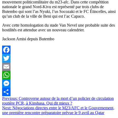
mouvement politicomilitaire du m23-afc. Dans cette compétition
nationale le grand Nord-Kivu est représenté par trois clubs de
Butembo qui sont l’as Nyuki, l’us Socozaki et le FC Étincelles, ainsi
qu’un club de la ville de Beni qui est l’ac Capaco.
Avec cette homologation du stade Van Nevel une probable suite des
hostilités est attendue avec un nouveau calendrier.
Jackson Amisi depuis Butembo
Facebook
Twitter
Email
WhatsApp
Messenger
Navigation
Previous:
Controverse autour de la mort d’un policier de circulation
Partager
routière PCR, à Kinshasa. Qui dit mieux ?
de
Next:
Négociations directes entre le M23/AFC et le Gouvernement,
l’article
une première rencontre préparatoire prévue le 9 avril au Qatar