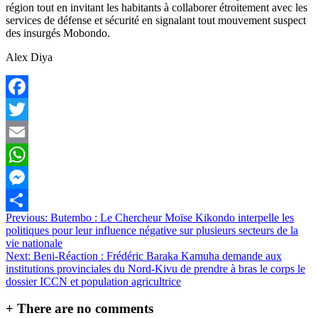
région tout en invitant les habitants à collaborer étroitement avec les
services de défense et sécurité en signalant tout mouvement suspect
des insurgés Mobondo.
Alex Diya
Facebook
Twitter
Email
WhatsApp
Messenger
Navigation
Previous:
Butembo : Le Chercheur Moïse Kikondo interpelle les
Partager
politiques pour leur influence négative sur plusieurs secteurs de la
de
vie nationale
l’article
Next:
Beni-Réaction : Frédéric Baraka Kamuha demande aux
institutions provinciales du Nord-Kivu de prendre à bras le corps le
dossier ICCN et population agricultrice
+
There are no comments