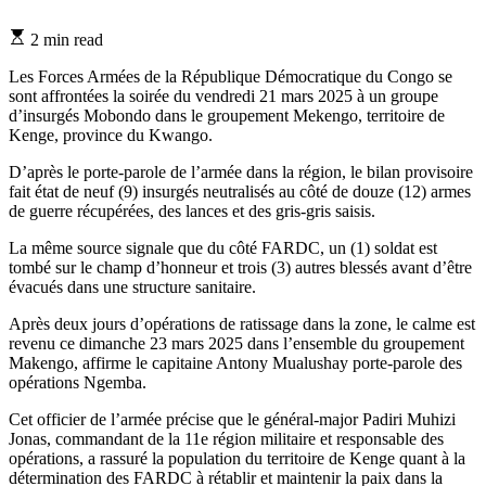
Estimated
2 min read
read
time
Les Forces Armées de la République Démocratique du Congo se
sont affrontées la soirée du vendredi 21 mars 2025 à un groupe
d’insurgés Mobondo dans le groupement Mekengo, territoire de
Kenge, province du Kwango.
D’après le porte-parole de l’armée dans la région, le bilan provisoire
fait état de neuf (9) insurgés neutralisés au côté de douze (12) armes
de guerre récupérées, des lances et des gris-gris saisis.
La même source signale que du côté FARDC, un (1) soldat est
tombé sur le champ d’honneur et trois (3) autres blessés avant d’être
évacués dans une structure sanitaire.
Après deux jours d’opérations de ratissage dans la zone, le calme est
revenu ce dimanche 23 mars 2025 dans l’ensemble du groupement
Makengo, affirme le capitaine Antony Mualushay porte-parole des
opérations Ngemba.
Cet officier de l’armée précise que le général-major Padiri Muhizi
Jonas, commandant de la 11e région militaire et responsable des
opérations, a rassuré la population du territoire de Kenge quant à la
détermination des FARDC à rétablir et maintenir la paix dans la