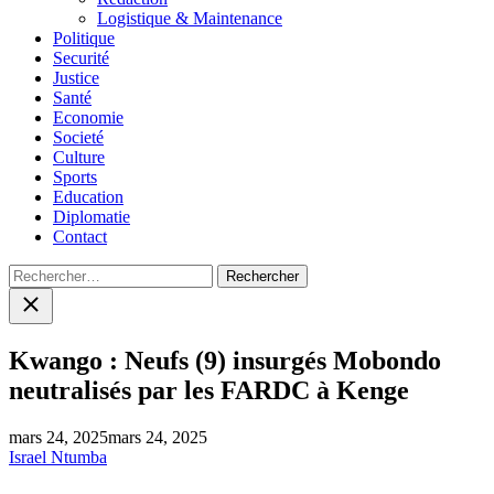
Logistique & Maintenance
Politique
Securité
Justice
Santé
Economie
Societé
Culture
Sports
Education
Diplomatie
Contact
Rechercher :
Close
search
Kwango : Neufs (9) insurgés Mobondo
neutralisés par les FARDC à Kenge
mars 24, 2025
mars 24, 2025
Israel Ntumba