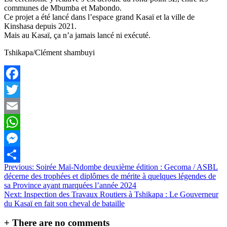
communes de Mbumba et Mabondo.
Ce projet a été lancé dans l’espace grand Kasaï et la ville de
Kinshasa depuis 2021.
Mais au Kasaï, ça n’a jamais lancé ni exécuté.
Tshikapa/Clément shambuyi
Facebook
Twitter
Email
WhatsApp
Messenger
Navigation
Previous:
Soirée Maï-Ndombe deuxième édition : Gecoma / ASBL
Partager
décerne des trophées et diplômes de mérite à quelques légendes de
de
sa Province ayant marquées l’année 2024
l’article
Next:
Inspection des Travaux Routiers à Tshikapa : Le Gouverneur
du Kasaï en fait son cheval de bataille
+
There are no comments