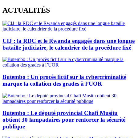
Skip
ACTUALITÉS
to
content
CIJ : la RDC et le Rwanda engagés dans une longue
bataille judiciaire, le calendrier de la procédure fixé
Butembo : Un procès fictif sur la cybercriminalité
marque la collation des grades à l’UOR
Butembo : Le député provincial Chafi Musitu
obtient 30 lampadaires pour renforcer la sécurité
publique