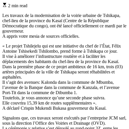
Estimated
2 min read
read
time
Les travaux de la modernisation de la voirie urbaine de Tshikapa,
chef-lieu de la province du Kasaï (Centre de la République
Démocratique du congo), ont été lancé officiellement ce mardi par le
gouverneur.
A appris votre mesia de sources officielles.
« Le projet Tshilejelu qui est une initiative du chef de l’État, Félix
Antoine Tshisekedi Tshilombo, prend forme à Tshikapa ce jour.
Il vise à améliorer l’infrastructure routière et à faciliter les
déplacements des habitants du chef-lieu de la province du Kasaï.
Dans la première phase de ce projet ambitieux de 16 km, trois (03)
artères principales de la ville de Tshikapa seront réhabilitées et
asphaltées.
Il s’agit des avenues: Kalonda dans la commune de Mbumba,
l’avenue de la Banque dans la commune de Kanzala, et l’avenue
Port-Tit dans la commune de Dibumba 1.
Toutefois, je vous annonce qu’une seconde phase suivra.
Elle couvrira 15,39 km de routes supplémentaires ».
A déclaré Crispin Mukendi Bukasa gouverneur du Kasaï.
Signalons que, ces travaux seront exécutés par l’entreprise JCM sarl,
sous la direction l’Office des Voiries et Drainage (OVD).
La cérémonie y relative s’est déroulé au rond-point 3Z, entre les