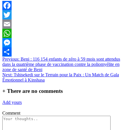
Facebook
Twitter
Email
WhatsApp
Messenger
Navigation
Previous:
Beni : 116 154 enfants de zéro à 59 mois sont attendus
Partager
dans la quatrième phase de vaccination contre la poliomyélite en
de
zone de santé de Beni
l’article
Next:
Tshisekedi sur le Terrain pour la Paix : Un Match de Gala
Émotionnel à Kinshasa
+
There are no comments
Add yours
Comment