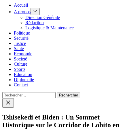
Accueil
Show
A propos
sub
Direction Générale
menu
Rédaction
Logistique & Maintenance
Politique
Securité
Justice
Santé
Economie
Societé
Culture
Sports
Education
Diplomatie
Contact
Rechercher :
Close
search
Tshisekedi et Biden : Un Sommet
Historique sur le Corridor de Lobito en