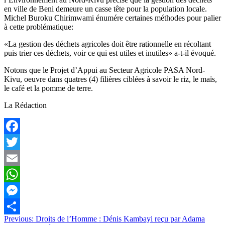
en ville de Beni demeure un casse tête pour la population locale.
Michel Buroku Chirimwami énumére certaines méthodes pour palier
à cette problématique:
«La gestion des déchets agricoles doit être rationnelle en récoltant
puis trier ces déchets, voir ce qui est utiles et inutiles» a-t-il évoqué.
Notons que le Projet d’Appui au Secteur Agricole PASA Nord-
Kivu, oeuvre dans quatres (4) filières ciblées à savoir le riz, le maïs,
le café et la pomme de terre.
La Rédaction
Facebook
Twitter
Email
WhatsApp
Messenger
Navigation
Previous:
Droits de l’Homme : Dénis Kambayi reçu par Adama
Partager