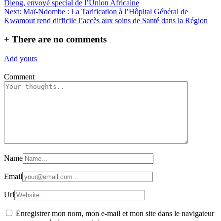
Dieng, envoyé special de l’Union Africaine
de
Next:
Maï-Ndombe : La Tarification à l’Hôpital Général de
l’article
Kwamout rend difficile l’accès aux soins de Santé dans la Région
+
There are no comments
Add yours
Comment
Name
Email
Url
Enregistrer mon nom, mon e-mail et mon site dans le navigateur