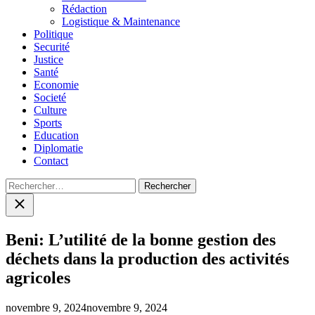
menu
Rédaction
Logistique & Maintenance
Politique
Securité
Justice
Santé
Economie
Societé
Culture
Sports
Education
Diplomatie
Contact
Rechercher :
Close
search
Beni: L’utilité de la bonne gestion des
déchets dans la production des activités
agricoles
novembre 9, 2024
novembre 9, 2024