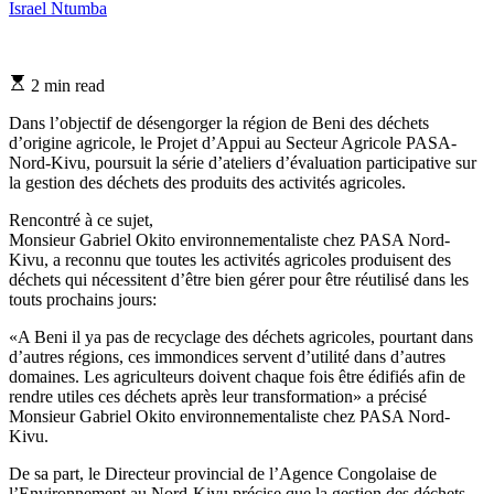
Israel Ntumba
Estimated
2 min read
read
time
Dans l’objectif de désengorger la région de Beni des déchets
d’origine agricole, le Projet d’Appui au Secteur Agricole PASA-
Nord-Kivu, poursuit la série d’ateliers d’évaluation participative sur
la gestion des déchets des produits des activités agricoles.
Rencontré à ce sujet,
Monsieur Gabriel Okito environnementaliste chez PASA Nord-
Kivu, a reconnu que toutes les activités agricoles produisent des
déchets qui nécessitent d’être bien gérer pour être réutilisé dans les
touts prochains jours:
«A Beni il ya pas de recyclage des déchets agricoles, pourtant dans
d’autres régions, ces immondices servent d’utilité dans d’autres
domaines. Les agriculteurs doivent chaque fois être édifiés afin de
rendre utiles ces déchets après leur transformation» a précisé
Monsieur Gabriel Okito environnementaliste chez PASA Nord-
Kivu.
De sa part, le Directeur provincial de l’Agence Congolaise de
l’Environnement au Nord-Kivu précise que la gestion des déchets