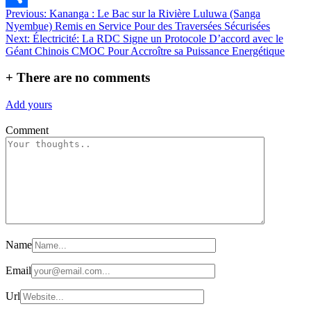
Navigation
Previous:
Kananga : Le Bac sur la Rivière Luluwa (Sanga
Partager
Nyembue) Remis en Service Pour des Traversées Sécurisées
de
Next:
Électricité: La RDC Signe un Protocole D’accord avec le
l’article
Géant Chinois CMOC Pour Accroître sa Puissance Energétique
+
There are no comments
Add yours
Comment
Name
Email
Url