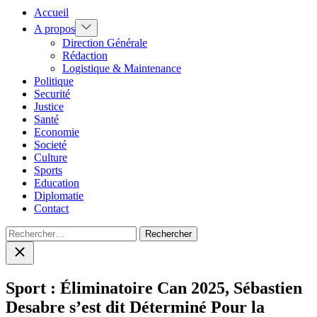
Accueil
Show
A propos
sub
Direction Générale
menu
Rédaction
Logistique & Maintenance
Politique
Securité
Justice
Santé
Economie
Societé
Culture
Sports
Education
Diplomatie
Contact
Rechercher :
Close
search
Sport : Éliminatoire Can 2025, Sébastien
Desabre s’est dit Déterminé Pour la