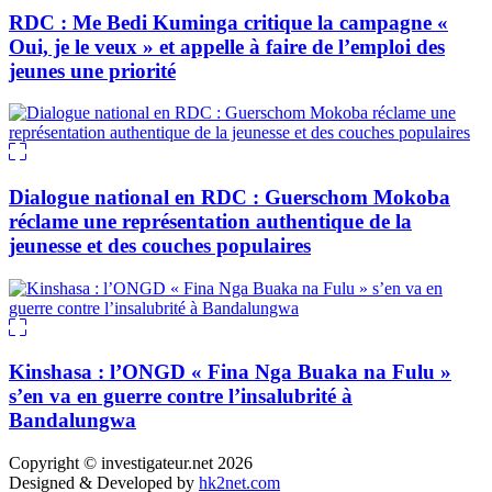
RDC : Me Bedi Kuminga critique la campagne «
Oui, je le veux » et appelle à faire de l’emploi des
jeunes une priorité
Dialogue national en RDC : Guerschom Mokoba
réclame une représentation authentique de la
jeunesse et des couches populaires
Kinshasa : l’ONGD « Fina Nga Buaka na Fulu »
s’en va en guerre contre l’insalubrité à
Bandalungwa
Copyright © investigateur.net 2026
Designed & Developed by
hk2net.com