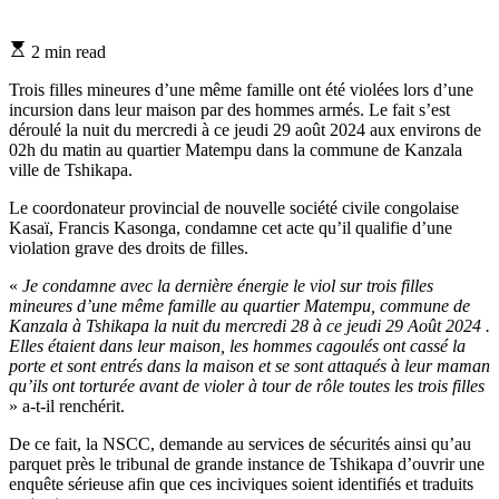
Estimated
2 min read
read
time
Trois filles mineures d’une même famille ont été violées lors d’une
incursion dans leur maison par des hommes armés. Le fait s’est
déroulé la nuit du mercredi à ce jeudi 29 août 2024 aux environs de
02h du matin au quartier Matempu dans la commune de Kanzala
ville de Tshikapa.
Le coordonateur provincial de nouvelle société civile congolaise
Kasaï, Francis Kasonga, condamne cet acte qu’il qualifie d’une
violation grave des droits de filles.
«
Je condamne avec la dernière énergie le viol sur trois filles
mineures d’une même famille au quartier Matempu, commune de
Kanzala à Tshikapa la nuit du mercredi 28 à ce jeudi 29 Août 2024 .
Elles étaient dans leur maison, les hommes cagoulés ont cassé la
porte et sont entrés dans la maison et se sont attaqués à leur maman
qu’ils ont torturée avant de violer à tour de rôle toutes les trois filles
» a-t-il renchérit.
De ce fait, la NSCC, demande au services de sécurités ainsi qu’au
parquet près le tribunal de grande instance de Tshikapa d’ouvrir une
enquête sérieuse afin que ces inciviques soient identifiés et traduits