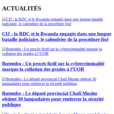
Skip
ACTUALITÉS
to
content
CIJ : la RDC et le Rwanda engagés dans une longue
bataille judiciaire, le calendrier de la procédure fixé
Butembo : Un procès fictif sur la cybercriminalité
marque la collation des grades à l’UOR
Butembo : Le député provincial Chafi Musitu
obtient 30 lampadaires pour renforcer la sécurité
publique