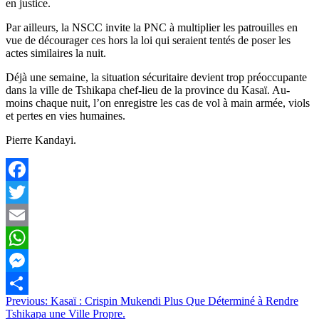
en justice.
Par ailleurs, la NSCC invite la PNC à multiplier les patrouilles en
vue de décourager ces hors la loi qui seraient tentés de poser les
actes similaires la nuit.
Déjà une semaine, la situation sécuritaire devient trop préoccupante
dans la ville de Tshikapa chef-lieu de la province du Kasaï. Au-
moins chaque nuit, l’on enregistre les cas de vol à main armée, viols
et pertes en vies humaines.
Pierre Kandayi.
Facebook
Twitter
Email
WhatsApp
Messenger
Navigation
Previous:
Kasaï : Crispin Mukendi Plus Que Déterminé à Rendre
Partager
Tshikapa une Ville Propre.