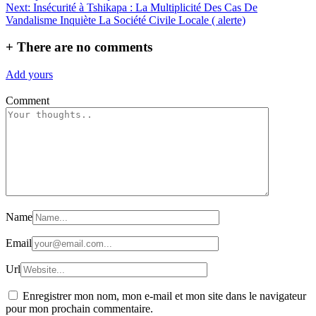
de
Next:
Insécurité à Tshikapa : La Multiplicité Des Cas De
l’article
Vandalisme Inquiète La Société Civile Locale ( alerte)
+
There are no comments
Add yours
Comment
Name
Email
Url
Enregistrer mon nom, mon e-mail et mon site dans le navigateur
pour mon prochain commentaire.