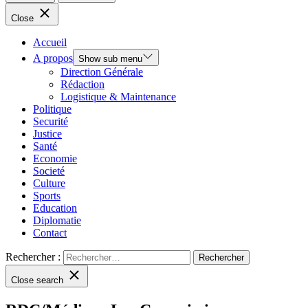
Close
Accueil
A propos
Show sub menu
Direction Générale
Rédaction
Logistique & Maintenance
Politique
Securité
Justice
Santé
Economie
Societé
Culture
Sports
Education
Diplomatie
Contact
Rechercher :
Close search