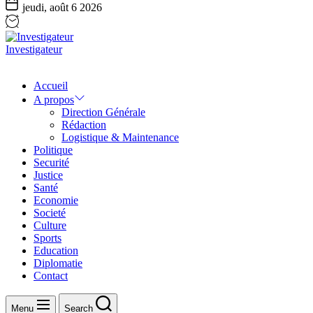
jeudi, août 6 2026
Investigateur
Accueil
A propos
Direction Générale
Rédaction
Logistique & Maintenance
Politique
Securité
Justice
Santé
Economie
Societé
Culture
Sports
Education
Diplomatie
Contact
Menu
Search