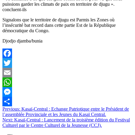
puissions garder les climats de paix en territoire de djugu ».
concluent-ils
Signalons que le territoire de djugu est Parmis les Zones où
l’insécurité bat record dans cette partie Est de la République
démocratique du Congo.
Djodjo djamba/bunia
Facebook
Twitter
Email
WhatsApp
Messenger
Navigation
Previous:
Kasaï-Central : Echange Patriotique entre le Président de
Partager
l’assemblée Provinciale et les Jeunes du Kasaï Central.
de
Next:
Kasaï-Central : Lancement de la troisième édition du Festival
l’article
Culturel par le Centre Culturel de la Jeunesse (CCJ).