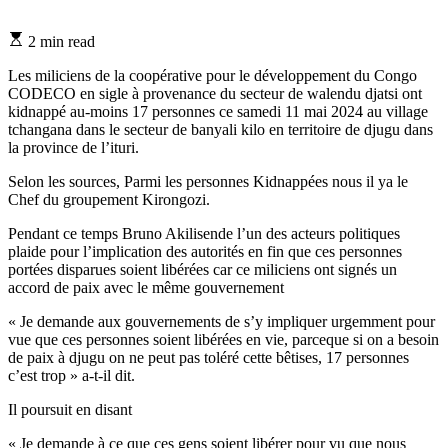
Estimated
2 min read
read
time
Les miliciens de la coopérative pour le développement du Congo
CODECO en sigle à provenance du secteur de walendu djatsi ont
kidnappé au-moins 17 personnes ce samedi 11 mai 2024 au village
tchangana dans le secteur de banyali kilo en territoire de djugu dans
la province de l’ituri.
Selon les sources, Parmi les personnes Kidnappées nous il ya le
Chef du groupement Kirongozi.
Pendant ce temps Bruno Akilisende l’un des acteurs politiques
plaide pour l’implication des autorités en fin que ces personnes
portées disparues soient libérées car ce miliciens ont signés un
accord de paix avec le même gouvernement
« Je demande aux gouvernements de s’y impliquer urgemment pour
vue que ces personnes soient libérées en vie, parceque si on a besoin
de paix à djugu on ne peut pas toléré cette bêtises, 17 personnes
c’est trop » a-t-il dit.
Il poursuit en disant
« Je demande à ce que ces gens soient libérer pour vu que nous