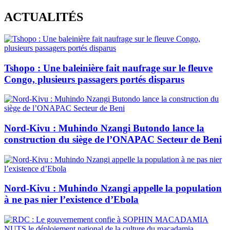
Skip
ACTUALITÉS
to
content
Tshopo : Une baleinière fait naufrage sur le fleuve
Congo, plusieurs passagers portés disparus
Nord-Kivu : Muhindo Nzangi Butondo lance la
construction du siège de l’ONAPAC Secteur de Beni
Nord-Kivu : Muhindo Nzangi appelle la population
à ne pas nier l’existence d’Ebola