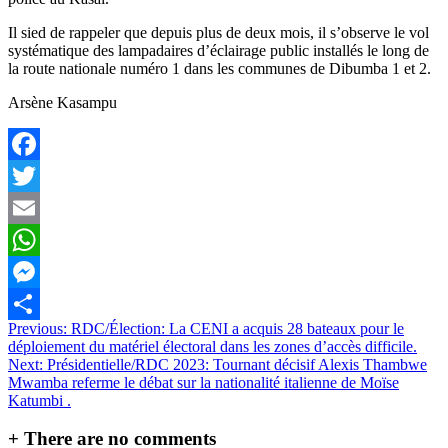
Il sied de rappeler que depuis plus de deux mois, il s’observe le vol
systématique des lampadaires d’éclairage public installés le long de
la route nationale numéro 1 dans les communes de Dibumba 1 et 2.
Arsène Kasampu
Facebook
Twitter
Email
WhatsApp
Messenger
Navigation
Previous:
RDC/Élection: La CENI a acquis 28 bateaux pour le
Partager
déploiement du matériel électoral dans les zones d’accès difficile.
de
Next:
Présidentielle/RDC 2023: Tournant décisif Alexis Thambwe
l’article
Mwamba referme le débat sur la nationalité italienne de Moïse
Katumbi .
+
There are no comments