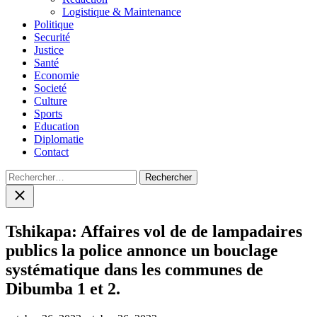
Logistique & Maintenance
Politique
Securité
Justice
Santé
Economie
Societé
Culture
Sports
Education
Diplomatie
Contact
Rechercher :
Close
search
Tshikapa: Affaires vol de de lampadaires
publics la police annonce un bouclage
systématique dans les communes de
Dibumba 1 et 2.