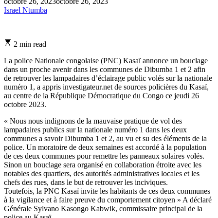
octobre 26, 2023
octobre 26, 2023
Israel Ntumba
Estimated
2 min read
read
time
La police Nationale congolaise (PNC) Kasaï annonce un bouclage
dans un proche avenir dans les communes de Dibumba 1 et 2 afin
de retrouver les lampadaires d’éclairage public volés sur la nationale
numéro 1, a appris investigateur.net de sources policières du Kasaï,
au centre de la République Démocratique du Congo ce jeudi 26
octobre 2023.
« Nous nous indignons de la mauvaise pratique de vol des
lampadaires publics sur la nationale numéro 1 dans les deux
communes a savoir Dibumba 1 et 2, au vu et su des éléments de la
police. Un moratoire de deux semaines est accordé à la population
de ces deux communes pour remettre les panneaux solaires volés.
Sinon un bouclage sera organisé en collaboration étroite avec les
notables des quartiers, des autorités administratives locales et les
chefs des rues, dans le but de retrouver les inciviques.
Toutefois, la PNC Kasaï invite les habitants de ces deux communes
à la vigilance et à faire preuve du comportement citoyen » A déclaré
Générale Sylvano Kasongo Kabwik, commissaire principal de la
police au Kasaï.