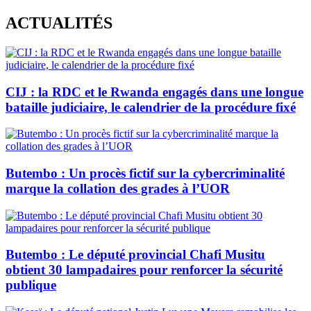
Skip
ACTUALITÉS
to
content
CIJ : la RDC et le Rwanda engagés dans une longue
bataille judiciaire, le calendrier de la procédure fixé
Butembo : Un procès fictif sur la cybercriminalité
marque la collation des grades à l’UOR
Butembo : Le député provincial Chafi Musitu
obtient 30 lampadaires pour renforcer la sécurité
publique