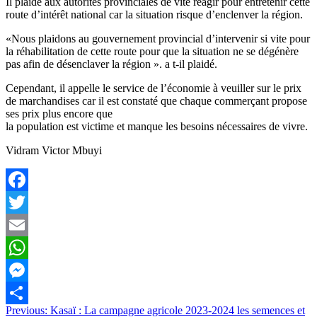
Il plaide aux autorités provinciales de vite réagir pour entretenir cette
route d’intérêt national car la situation risque d’enclenver la région.
«Nous plaidons au gouvernement provincial d’intervenir si vite pour
la réhabilitation de cette route pour que la situation ne se dégénère
pas afin de désenclaver la région ». a t-il plaidé.
Cependant, il appelle le service de l’économie à veuiller sur le prix
de marchandises car il est constaté que chaque commerçant propose
ses prix plus encore que
la population est victime et manque les besoins nécessaires de vivre.
Vidram Victor Mbuyi
Facebook
Twitter
Email
WhatsApp
Messenger
Navigation
Previous:
Kasaï : La campagne agricole 2023-2024 les semences et
Partager