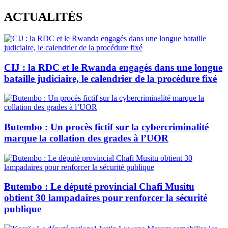
Skip
ACTUALITÉS
to
content
CIJ : la RDC et le Rwanda engagés dans une longue
bataille judiciaire, le calendrier de la procédure fixé
Butembo : Un procès fictif sur la cybercriminalité
marque la collation des grades à l’UOR
Butembo : Le député provincial Chafi Musitu
obtient 30 lampadaires pour renforcer la sécurité
publique