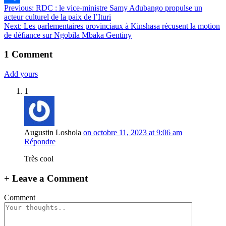
Navigation
Previous:
RDC : le vice-ministre Samy Adubango propulse un
Partager
acteur culturel de la paix de l’Ituri
de
Next:
Les parlementaires provinciaux à Kinshasa récusent la motion
l’article
de défiance sur Ngobila Mbaka Gentiny
1
Comment
Add yours
1
Augustin Loshola
on octobre 11, 2023 at 9:06 am
Répondre
Très cool
+
Leave a Comment
Comment