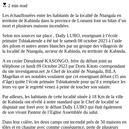
Estimated
2 min read
read
time
Les échauffourées entre les habitants de la localité de Ntangala en
territoire de Kabinda dans la province de Lomami font un bilan d’un
mort et plusieurs maisons incendiées.
Selon nos sources sur place , Dally LUBO, enseignant à l’école
primaire Tshiakatende a été tué le samedi 08 octobre 2023 à l’aide
des pilons et autres armes blanches par un groupe des villageois de
la localité de Ntangala, secteur de Kabinda, en territoire de Kabinda.
A en croire Dieudonné KASONGO, frère du défunt joint au
téléphone ce lundi 09 Octobre 2023 par Doris Kitoto correspondant
du site investigateur.net ,le Chef de localité de Ntangala, BILA
Magellan et ses notables voulaient que cet enseignant défunt (35 ans
d’âge) quitte l’école primaire Tshiakatende pour qu’il y remplace les
leurs vu que le regretté venez à peine de toucher son salaire.
Par ailleurs, les habitants de cette localité située à 18 Km de la ville
de Kabinda ont révélé à notre standard que le Chef de localité se
disputait une foret avec le défunt Dally LUBO qui était également
de son vivant Pasteur de l’Eglise Assemblée du salut.
Dans leur colère, les deux camps ont incendié près de 50 maisons en
tôles et en chaume avec comme conséquence, perte de plusieurs