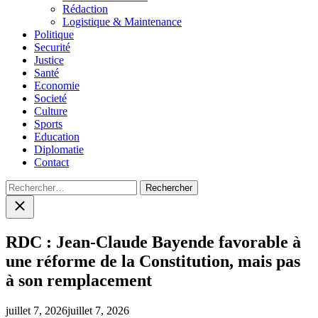
menu
Rédaction
Logistique & Maintenance
Politique
Securité
Justice
Santé
Economie
Societé
Culture
Sports
Education
Diplomatie
Contact
Rechercher :
Close
search
RDC : Jean-Claude Bayende favorable à
une réforme de la Constitution, mais pas
à son remplacement
juillet 7, 2026
juillet 7, 2026