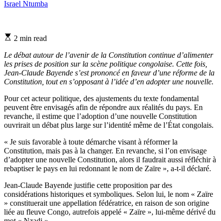
Israel Ntumba
Estimated
2 min read
read
time
Le débat autour de l’avenir de la Constitution continue d’alimenter
les prises de position sur la scène politique congolaise. Cette fois,
Jean-Claude Bayende s’est prononcé en faveur d’une réforme de la
Constitution, tout en s’opposant à l’idée d’en adopter une nouvelle.
Pour cet acteur politique, des ajustements du texte fondamental
peuvent être envisagés afin de répondre aux réalités du pays. En
revanche, il estime que l’adoption d’une nouvelle Constitution
ouvrirait un débat plus large sur l’identité même de l’État congolais.
« Je suis favorable à toute démarche visant à réformer la
Constitution, mais pas à la changer. En revanche, si l’on envisage
d’adopter une nouvelle Constitution, alors il faudrait aussi réfléchir à
rebaptiser le pays en lui redonnant le nom de Zaïre », a-t-il déclaré.
Jean-Claude Bayende justifie cette proposition par des
considérations historiques et symboliques. Selon lui, le nom « Zaïre
» constituerait une appellation fédératrice, en raison de son origine
liée au fleuve Congo, autrefois appelé « Zaïre », lui-même dérivé du
mot « Nzadi ».