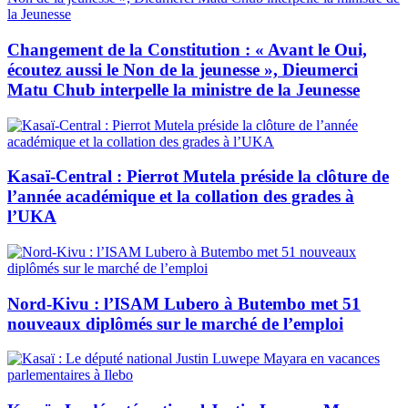
Changement de la Constitution : « Avant le Oui,
écoutez aussi le Non de la jeunesse », Dieumerci
Matu Chub interpelle la ministre de la Jeunesse
Kasaï-Central : Pierrot Mutela préside la clôture de
l’année académique et la collation des grades à
l’UKA
Nord-Kivu : l’ISAM Lubero à Butembo met 51
nouveaux diplômés sur le marché de l’emploi