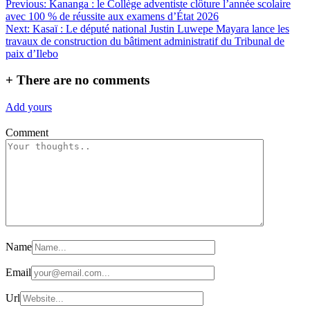
Navigation
Previous:
Kananga : le Collège adventiste clôture l’année scolaire
Partager
avec 100 % de réussite aux examens d’État 2026
de
Next:
Kasaï : Le député national Justin Luwepe Mayara lance les
l’article
travaux de construction du bâtiment administratif du Tribunal de
paix d’Ilebo
+
There are no comments
Add yours
Comment
Name
Email
Url