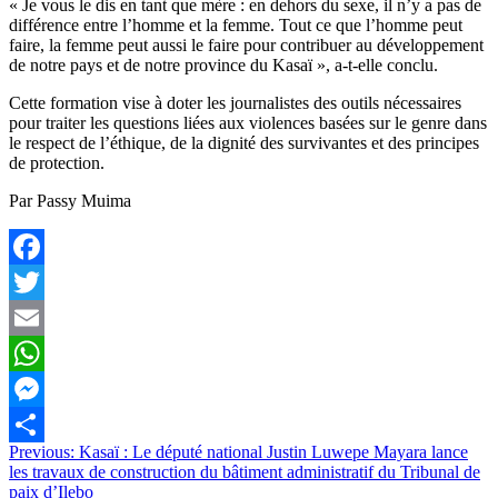
« Je vous le dis en tant que mère : en dehors du sexe, il n’y a pas de
différence entre l’homme et la femme. Tout ce que l’homme peut
faire, la femme peut aussi le faire pour contribuer au développement
de notre pays et de notre province du Kasaï », a-t-elle conclu.
Cette formation vise à doter les journalistes des outils nécessaires
pour traiter les questions liées aux violences basées sur le genre dans
le respect de l’éthique, de la dignité des survivantes et des principes
de protection.
Par Passy Muima
Facebook
Twitter
Email
WhatsApp
Messenger
Navigation
Previous:
Kasaï : Le député national Justin Luwepe Mayara lance
Partager
les travaux de construction du bâtiment administratif du Tribunal de
de
paix d’Ilebo