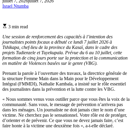
juillet 7, 2026
juillet 7, 2026
Israel Ntumba
Estimated
3 min read
read
time
Une session de renforcement des capacités à l’intention des
journalistes points focaux a débuté ce lundi 7 juillet 2026 à
Tshikapa, chef-lieu de la province du Kasaï, dans le cadre des
projets Tudienzele et Tuyekupala. Prévue du 6 au 10 juillet, cette
formation de cinq jours porte sur la protection et la communication
en matière de Violences basées sur le genre (VBG).
Prenant la parole à l’ouverture des travaux, la directrice générale de
la structure Femme Main dans la Main pour le Développement
Intégral (FMMDI), Nathalie Kambala, a insisté sur le rôle essentiel
des journalistes dans la prévention et la lutte contre les VBG.
« Nous sommes venus vous outiller parce que vous êtes la voix de la
communauté. Sans vous, le message de prévention n’arrivera pas
dans les ménages. Un journaliste ne doit jamais citer le nom d’une
victime. Ne cherchez pas le sensationnel. Votre rôle est de protéger,
d’orienter et de prévenir. Ce que vous ne devez jamais faire, c’est
faire honte à la victime une deuxième fois », a-t-elle déclaré.