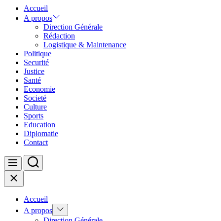
Accueil
A propos
Direction Générale
Rédaction
Logistique & Maintenance
Politique
Securité
Justice
Santé
Economie
Societé
Culture
Sports
Education
Diplomatie
Contact
Search
Menu
Close
Accueil
Show
A propos
sub
Direction Générale