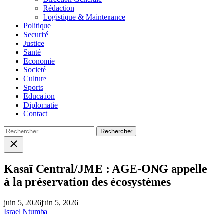
menu
Rédaction
Logistique & Maintenance
Politique
Securité
Justice
Santé
Economie
Societé
Culture
Sports
Education
Diplomatie
Contact
Rechercher :
Close
search
Kasaï Central/JME : AGE-ONG appelle
à la préservation des écosystèmes
juin 5, 2026
juin 5, 2026
Israel Ntumba