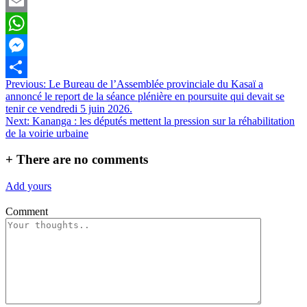
Twitter
Email
WhatsApp
Messenger
Navigation
Previous:
Le Bureau de l’Assemblée provinciale du Kasaï a
Partager
annoncé le report de la séance plénière en poursuite qui devait se
de
tenir ce vendredi 5 juin 2026.
l’article
Next:
Kananga : les députés mettent la pression sur la réhabilitation
de la voirie urbaine
+
There are no comments
Add yours
Comment