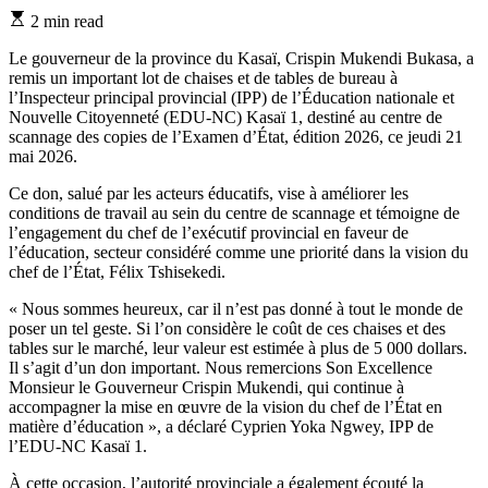
Estimated
2 min read
read
time
Le gouverneur de la province du Kasaï, Crispin Mukendi Bukasa, a
remis un important lot de chaises et de tables de bureau à
l’Inspecteur principal provincial (IPP) de l’Éducation nationale et
Nouvelle Citoyenneté (EDU-NC) Kasaï 1, destiné au centre de
scannage des copies de l’Examen d’État, édition 2026, ce jeudi 21
mai 2026.
Ce don, salué par les acteurs éducatifs, vise à améliorer les
conditions de travail au sein du centre de scannage et témoigne de
l’engagement du chef de l’exécutif provincial en faveur de
l’éducation, secteur considéré comme une priorité dans la vision du
chef de l’État, Félix Tshisekedi.
« Nous sommes heureux, car il n’est pas donné à tout le monde de
poser un tel geste. Si l’on considère le coût de ces chaises et des
tables sur le marché, leur valeur est estimée à plus de 5 000 dollars.
Il s’agit d’un don important. Nous remercions Son Excellence
Monsieur le Gouverneur Crispin Mukendi, qui continue à
accompagner la mise en œuvre de la vision du chef de l’État en
matière d’éducation », a déclaré Cyprien Yoka Ngwey, IPP de
l’EDU-NC Kasaï 1.
À cette occasion, l’autorité provinciale a également écouté la