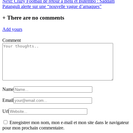
Next:
Crazy Football de retour à Beni et Butembo : Saddam
l’article
Patanguli alerte sur une “nouvelle vague d’arnaques”
+
There are no comments
Add yours
Comment
Name
Email
Url
Enregistrer mon nom, mon e-mail et mon site dans le navigateur
pour mon prochain commentaire.