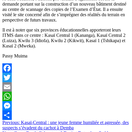
demande portant sur la construction d’un nouveau bâtiment destiné
au centre de scannage des copies de l’Examen d’État. Il a ensuite
visité le site concerné afin de s’imprégner des réalités du terrain en
perspective de futurs travaux.
Il est à noter que six provinces éducationnelles apporteront leurs
ITMS dans ce centre : Kasaï Central 1 (Kananga), Kasaï Central 2
(Luiza), Kwilu 3 (Idiofa), Kwilu 2 (Kikwit), Kasaï 1 (Tshikapa) et
Kasaï 2 (Mweka).
Passy Muima
Facebook
Twitter
Email
WhatsApp
Messenger
Navigation
Previous:
Kasaï-Central : une jeune femme humiliée et agressée, des
Partager
suspects s’évadent du cachot à Demba
de