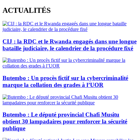
Skip
ACTUALITÉS
to
content
CIJ : la RDC et le Rwanda engagés dans une longue
bataille judiciaire, le calendrier de la procédure fixé
Butembo : Un procès fictif sur la cybercriminalité
marque la collation des grades à l’UOR
Butembo : Le député provincial Chafi Musitu
obtient 30 lampadaires pour renforcer la sécurité
publique