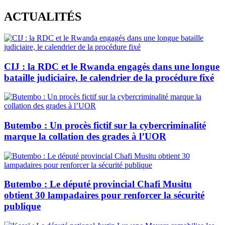
Skip
ACTUALITÉS
to
content
CIJ : la RDC et le Rwanda engagés dans une longue
bataille judiciaire, le calendrier de la procédure fixé
Butembo : Un procès fictif sur la cybercriminalité
marque la collation des grades à l’UOR
Butembo : Le député provincial Chafi Musitu
obtient 30 lampadaires pour renforcer la sécurité
publique