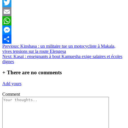
Facebook
Twitter
Email
WhatsApp
Messenger
Navigation
Previous:
Kinshasa : un militaire tue un motocycliste à Makala,
Partager
vives tensions sur la route Elengesa
de
Next:
Kasaï : enseignants à bout Kamuesha exige salaires et écoles
l’article
dignes
+
There are no comments
Add yours
Comment