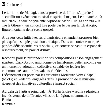
Estimated
2 min read
read
time
Le territoire de Mahagi, dans la province de l’Ituri, s’apprête à
accueillir un événement musical et spirituel majeur. Le dimanche 10
mai 2026, la salle polyvalente Alphonse Marie Runiga abritera « À
Toi la Gloire », un concert live porté par le pasteur Érick Avogo,
figure montante de la scène gospel.
À travers cette initiative, les organisateurs entendent proposer bien
plus qu’une simple prestation artistique. Dans un contexte marqué
par des défis sécuritaires et sociaux, ce concert se veut un espace de
ressourcement, de paix et d’unité.
Reconnu pour la profondeur de ses compositions et son engagement
spirituel, Érick Avogo ambitionne de transformer cette rencontre en
un moment d’adoration collective, capable de fédérer les
communautés autour des valeurs chrétiennes.
L’événement est porté par les structures Meilleure Voix Gospel
(MVG) et Gedepro, engagées dans la promotion de la musique
gospel et des initiatives culturelles à impact social.
Au-delà de l’artiste principal, « À Toi la Gloire » réunira plusieurs
invités venus de différentes villes de la région, notamment :
Bunia
Kampala