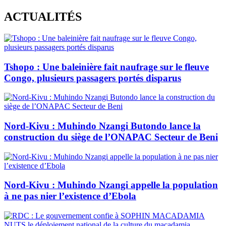
Skip
ACTUALITÉS
to
content
Tshopo : Une baleinière fait naufrage sur le fleuve
Congo, plusieurs passagers portés disparus
Nord-Kivu : Muhindo Nzangi Butondo lance la
construction du siège de l’ONAPAC Secteur de Beni
Nord-Kivu : Muhindo Nzangi appelle la population
à ne pas nier l’existence d’Ebola