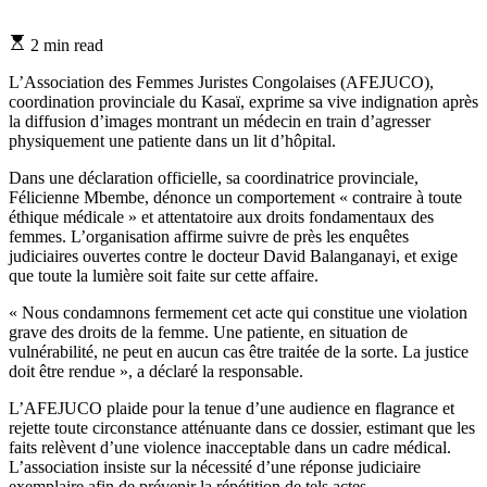
Estimated
2 min read
read
time
L’Association des Femmes Juristes Congolaises (AFEJUCO),
coordination provinciale du Kasaï, exprime sa vive indignation après
la diffusion d’images montrant un médecin en train d’agresser
physiquement une patiente dans un lit d’hôpital.
Dans une déclaration officielle, sa coordinatrice provinciale,
Félicienne Mbembe, dénonce un comportement « contraire à toute
éthique médicale » et attentatoire aux droits fondamentaux des
femmes. L’organisation affirme suivre de près les enquêtes
judiciaires ouvertes contre le docteur David Balanganayi, et exige
que toute la lumière soit faite sur cette affaire.
« Nous condamnons fermement cet acte qui constitue une violation
grave des droits de la femme. Une patiente, en situation de
vulnérabilité, ne peut en aucun cas être traitée de la sorte. La justice
doit être rendue », a déclaré la responsable.
L’AFEJUCO plaide pour la tenue d’une audience en flagrance et
rejette toute circonstance atténuante dans ce dossier, estimant que les
faits relèvent d’une violence inacceptable dans un cadre médical.
L’association insiste sur la nécessité d’une réponse judiciaire
exemplaire afin de prévenir la répétition de tels actes.