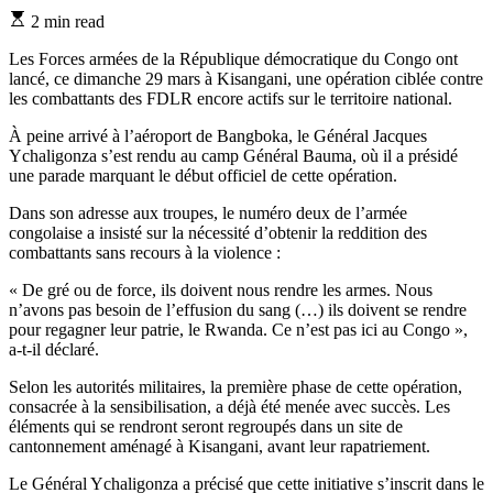
Estimated
2 min read
read
time
Les Forces armées de la République démocratique du Congo ont
lancé, ce dimanche 29 mars à Kisangani, une opération ciblée contre
les combattants des FDLR encore actifs sur le territoire national.
À peine arrivé à l’aéroport de Bangboka, le Général Jacques
Ychaligonza s’est rendu au camp Général Bauma, où il a présidé
une parade marquant le début officiel de cette opération.
Dans son adresse aux troupes, le numéro deux de l’armée
congolaise a insisté sur la nécessité d’obtenir la reddition des
combattants sans recours à la violence :
« De gré ou de force, ils doivent nous rendre les armes. Nous
n’avons pas besoin de l’effusion du sang (…) ils doivent se rendre
pour regagner leur patrie, le Rwanda. Ce n’est pas ici au Congo »,
a-t-il déclaré.
Selon les autorités militaires, la première phase de cette opération,
consacrée à la sensibilisation, a déjà été menée avec succès. Les
éléments qui se rendront seront regroupés dans un site de
cantonnement aménagé à Kisangani, avant leur rapatriement.
Le Général Ychaligonza a précisé que cette initiative s’inscrit dans le