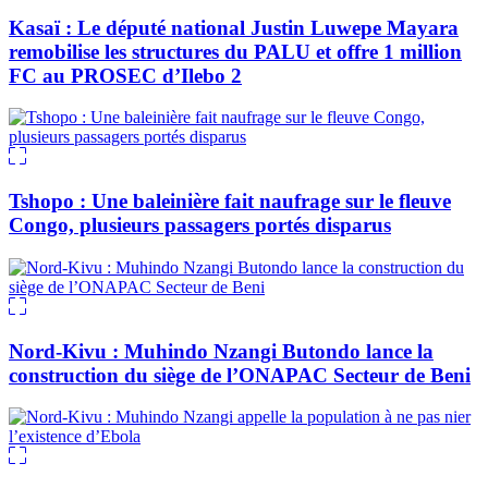
Kasaï : Le député national Justin Luwepe Mayara
remobilise les structures du PALU et offre 1 million
FC au PROSEC d’Ilebo 2
Tshopo : Une baleinière fait naufrage sur le fleuve
Congo, plusieurs passagers portés disparus
Nord-Kivu : Muhindo Nzangi Butondo lance la
construction du siège de l’ONAPAC Secteur de Beni