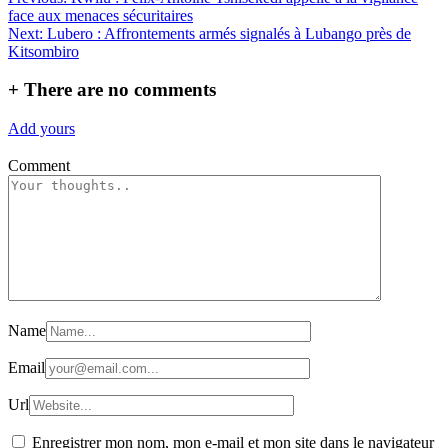
Navigation
Partager
face aux menaces sécuritaires
de
Next:
Lubero : Affrontements armés signalés à Lubango près de
l’article
Kitsombiro
+
There are no comments
Add yours
Comment
Name
Email
Url
Enregistrer mon nom, mon e-mail et mon site dans le navigateur