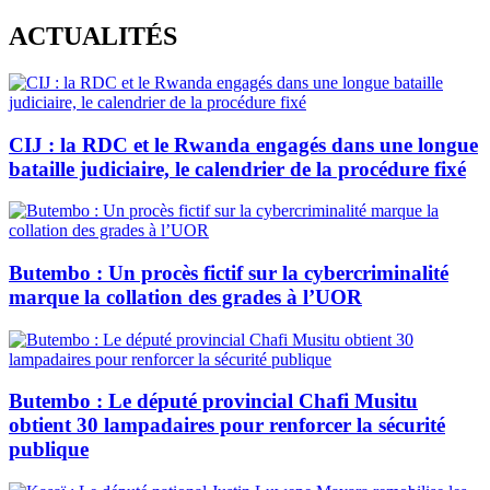
Skip
ACTUALITÉS
to
content
CIJ : la RDC et le Rwanda engagés dans une longue
bataille judiciaire, le calendrier de la procédure fixé
Butembo : Un procès fictif sur la cybercriminalité
marque la collation des grades à l’UOR
Butembo : Le député provincial Chafi Musitu
obtient 30 lampadaires pour renforcer la sécurité
publique