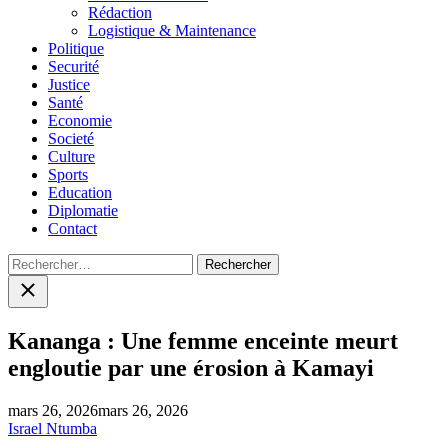
menu
Rédaction
Logistique & Maintenance
Politique
Securité
Justice
Santé
Economie
Societé
Culture
Sports
Education
Diplomatie
Contact
Rechercher :
Close
search
Kananga : Une femme enceinte meurt
engloutie par une érosion à Kamayi
mars 26, 2026
mars 26, 2026
Israel Ntumba