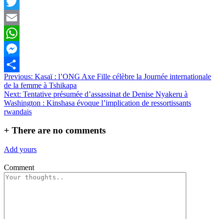
Facebook
Twitter
Email
WhatsApp
Messenger
Navigation
Previous:
Kasaï : l’ONG Axe Fille célèbre la Journée internationale
Partager
de la femme à Tshikapa
de
Next:
Tentative présumée d’assassinat de Denise Nyakeru à
l’article
Washington : Kinshasa évoque l’implication de ressortissants
rwandais
+
There are no comments
Add yours
Comment