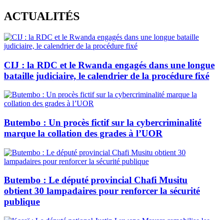
Skip
ACTUALITÉS
to
content
CIJ : la RDC et le Rwanda engagés dans une longue
bataille judiciaire, le calendrier de la procédure fixé
Butembo : Un procès fictif sur la cybercriminalité
marque la collation des grades à l’UOR
Butembo : Le député provincial Chafi Musitu
obtient 30 lampadaires pour renforcer la sécurité
publique