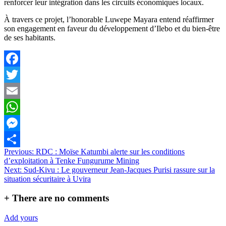
renforcer leur intégration dans les circuits économiques locaux.
À travers ce projet, l’honorable Luwepe Mayara entend réaffirmer
son engagement en faveur du développement d’Ilebo et du bien-être
de ses habitants.
Facebook
Twitter
Email
WhatsApp
Messenger
Navigation
Previous:
RDC : Moïse Katumbi alerte sur les conditions
Partager
d’exploitation à Tenke Fungurume Mining
de
Next:
Sud-Kivu : Le gouverneur Jean-Jacques Purisi rassure sur la
l’article
situation sécuritaire à Uvira
+
There are no comments
Add yours