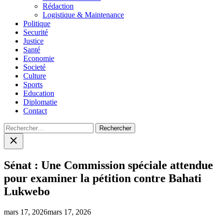
menu
Rédaction
Logistique & Maintenance
Politique
Securité
Justice
Santé
Economie
Societé
Culture
Sports
Education
Diplomatie
Contact
Rechercher :
Close
search
Sénat : Une Commission spéciale attendue
pour examiner la pétition contre Bahati
Lukwebo
mars 17, 2026
mars 17, 2026