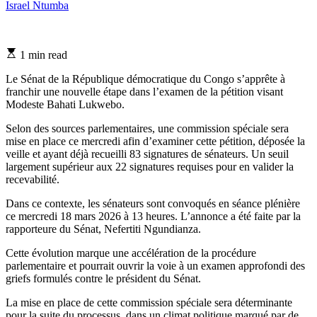
Israel Ntumba
Estimated
1 min read
read
time
Le Sénat de la République démocratique du Congo s’apprête à
franchir une nouvelle étape dans l’examen de la pétition visant
Modeste Bahati Lukwebo.
Selon des sources parlementaires, une commission spéciale sera
mise en place ce mercredi afin d’examiner cette pétition, déposée la
veille et ayant déjà recueilli 83 signatures de sénateurs. Un seuil
largement supérieur aux 22 signatures requises pour en valider la
recevabilité.
Dans ce contexte, les sénateurs sont convoqués en séance plénière
ce mercredi 18 mars 2026 à 13 heures. L’annonce a été faite par la
rapporteure du Sénat, Nefertiti Ngundianza.
Cette évolution marque une accélération de la procédure
parlementaire et pourrait ouvrir la voie à un examen approfondi des
griefs formulés contre le président du Sénat.
La mise en place de cette commission spéciale sera déterminante
pour la suite du processus, dans un climat politique marqué par de