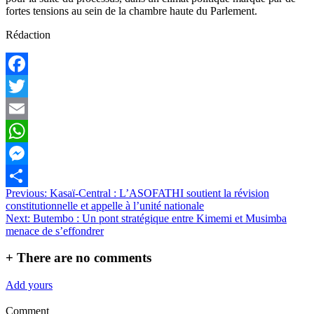
fortes tensions au sein de la chambre haute du Parlement.
Rédaction
Facebook
Twitter
Email
WhatsApp
Messenger
Navigation
Previous:
Kasaï-Central : L’ASOFATHI soutient la révision
Partager
constitutionnelle et appelle à l’unité nationale
de
Next:
Butembo : Un pont stratégique entre Kimemi et Musimba
l’article
menace de s’effondrer
+
There are no comments
Add yours
Comment