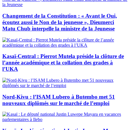
Changement de la Constitution : « Avant le Oui,
écoutez aussi le Non de la jeunesse », Dieumerci
Matu Chub interpelle la ministre de la Jeunesse
Kasaï-Central : Pierrot Mutela préside la clôture de
l’année académique et la collation des grades à
l’UKA
Nord-Kivu : l’ISAM Lubero à Butembo met 51
nouveaux diplômés sur le marché de l’emploi