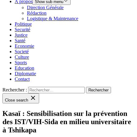
A propos
Show sub menu
Direction Générale
Rédaction
Logistique & Maintenance
Politique
Securité
Justice
Santé
Economie
Societé
Culture
Sports
Education
Diplomatie
Contact
Rechercher :
Close search
Kasaï : Sensibilisation sur la prévention
des IST/VIH-Sida en milieu universitaire
à Tshikapa