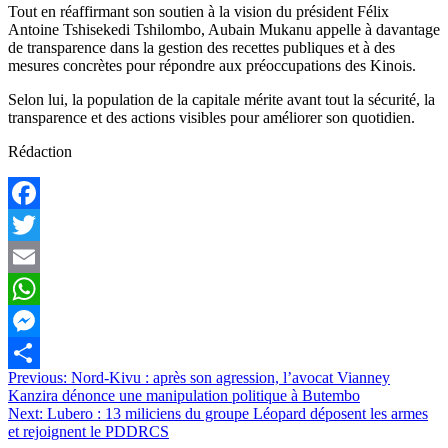
Tout en réaffirmant son soutien à la vision du président Félix
Antoine Tshisekedi Tshilombo, Aubain Mukanu appelle à davantage
de transparence dans la gestion des recettes publiques et à des
mesures concrètes pour répondre aux préoccupations des Kinois.
Selon lui, la population de la capitale mérite avant tout la sécurité, la
transparence et des actions visibles pour améliorer son quotidien.
Rédaction
Facebook
Twitter
Email
WhatsApp
Messenger
Navigation
Previous:
Nord-Kivu : après son agression, l’avocat Vianney
Partager
Kanzira dénonce une manipulation politique à Butembo
de
Next:
Lubero : 13 miliciens du groupe Léopard déposent les armes
l’article
et rejoignent le PDDRCS