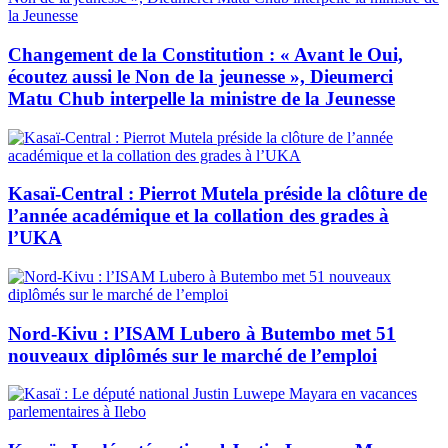
Changement de la Constitution : « Avant le Oui,
écoutez aussi le Non de la jeunesse », Dieumerci
Matu Chub interpelle la ministre de la Jeunesse
Kasaï-Central : Pierrot Mutela préside la clôture de
l’année académique et la collation des grades à
l’UKA
Nord-Kivu : l’ISAM Lubero à Butembo met 51
nouveaux diplômés sur le marché de l’emploi