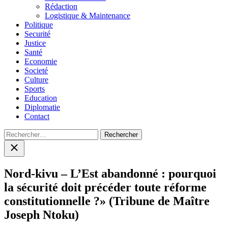
menu
Rédaction
Logistique & Maintenance
Politique
Securité
Justice
Santé
Economie
Societé
Culture
Sports
Education
Diplomatie
Contact
Rechercher :
Close
search
Nord-kivu – L’Est abandonné : pourquoi
la sécurité doit précéder toute réforme
constitutionnelle ?» (Tribune de Maître
Joseph Ntoku)