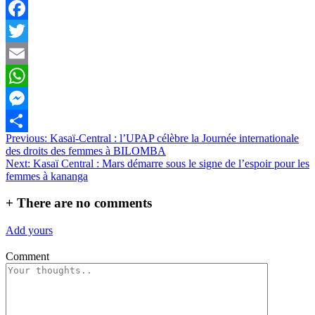
Facebook
Twitter
Email
WhatsApp
Messenger
Navigation
Previous:
Kasaï-Central : l’UPAP célèbre la Journée internationale
Partager
des droits des femmes à BILOMBA
de
Next:
Kasaï Central : Mars démarre sous le signe de l’espoir pour les
l’article
femmes à kananga
+
There are no comments
Add yours
Comment