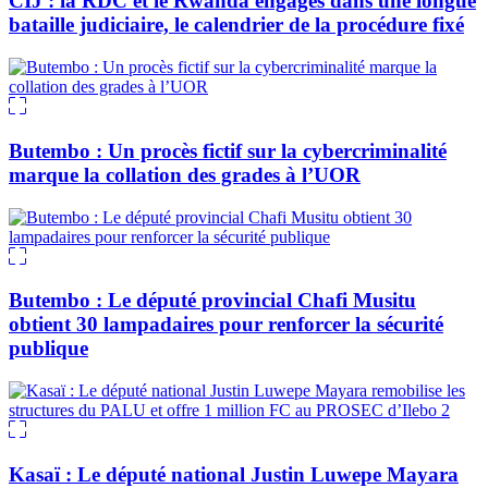
CIJ : la RDC et le Rwanda engagés dans une longue
bataille judiciaire, le calendrier de la procédure fixé
Butembo : Un procès fictif sur la cybercriminalité
marque la collation des grades à l’UOR
Butembo : Le député provincial Chafi Musitu
obtient 30 lampadaires pour renforcer la sécurité
publique
Kasaï : Le député national Justin Luwepe Mayara