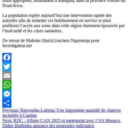
soins appropriés, notamment à Mangina, dans la province voisine du
Nord-Kivu.
La population espère aujourd’hui une intervention rapide des
autorités afin de remettre cet établissement en service et ainsi
améliorer l’accès aux soins dans cette région durement éprouvée par
l’insécurité et les crises sanitaires.
De retour de Makeke (Ituri),Graciano Nguomoja pour
Investigateur.net
Facebook
Twitter
Email
WhatsApp
Messenger
Navigation
Previous:
Baswagha-Lubena: Une importante quantité de chanvre
Partager
incinérée à Cantine
de
Next:
RDC : Affaire CAN 2025 et partenariat avec l’AS Monaco,
l’article
Didier Budimbu annonce des poursuites judiciaires