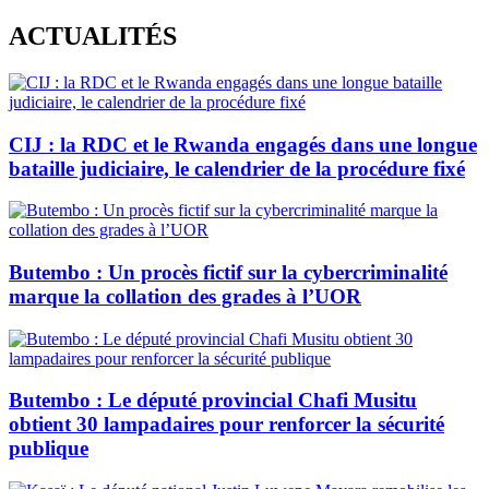
Skip
ACTUALITÉS
to
content
CIJ : la RDC et le Rwanda engagés dans une longue
bataille judiciaire, le calendrier de la procédure fixé
Butembo : Un procès fictif sur la cybercriminalité
marque la collation des grades à l’UOR
Butembo : Le député provincial Chafi Musitu
obtient 30 lampadaires pour renforcer la sécurité
publique