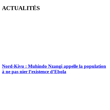
Skip
ACTUALITÉS
to
content
Nord-Kivu : Muhindo Nzangi appelle la population
à ne pas nier l’existence d’Ebola