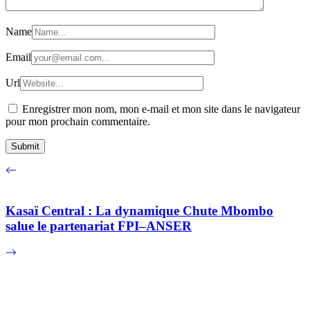
Name
Email
Url
Enregistrer mon nom, mon e-mail et mon site dans le navigateur
pour mon prochain commentaire.
Kasaï Central : La dynamique Chute Mbombo
salue le partenariat FPI–ANSER
Football : l’international congolais Paul-José
Mpoku annonce la fin de sa carrière