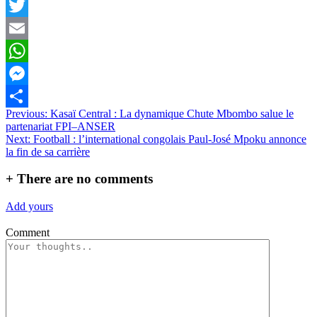
Facebook
Twitter
Email
WhatsApp
Messenger
Navigation
Previous:
Kasaï Central : La dynamique Chute Mbombo salue le
Partager
partenariat FPI–ANSER
de
Next:
Football : l’international congolais Paul-José Mpoku annonce
l’article
la fin de sa carrière
+
There are no comments
Add yours
Comment