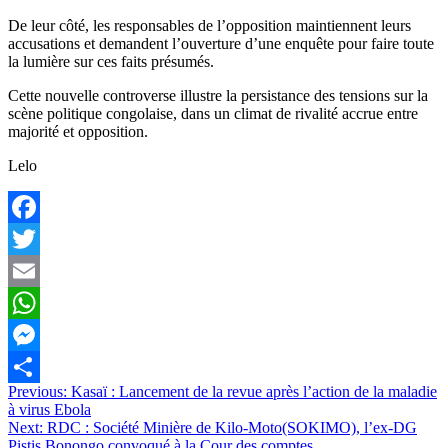
De leur côté, les responsables de l’opposition maintiennent leurs
accusations et demandent l’ouverture d’une enquête pour faire toute
la lumière sur ces faits présumés.
Cette nouvelle controverse illustre la persistance des tensions sur la
scène politique congolaise, dans un climat de rivalité accrue entre
majorité et opposition.
Lelo
Facebook
Twitter
Email
WhatsApp
Messenger
Navigation
Previous:
Kasaï : Lancement de la revue après l’action de la maladie
Partager
à virus Ebola
de
Next:
RDC : Société Minière de Kilo-Moto(SOKIMO), l’ex-DG
Pistis Bonongo convoqué à la Cour des comptes