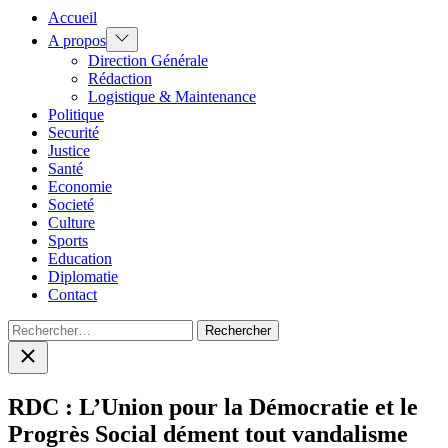
Accueil
Show
A propos
sub
Direction Générale
menu
Rédaction
Logistique & Maintenance
Politique
Securité
Justice
Santé
Economie
Societé
Culture
Sports
Education
Diplomatie
Contact
Rechercher :
Close
search
RDC : L’Union pour la Démocratie et le
Progrès Social dément tout vandalisme