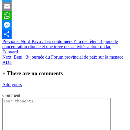
Twitter
Email
WhatsApp
Messenger
Navigation
Previous:
Nord-Kivu : Les coutumiers Yira décrètent 3 jours de
Partager
concentration rituelle et une trêve des activités autour du lac
de
Édouard
l’article
Next:
Beni : 3ᵉ journée du Forum provincial de paix sur la menace
ADF
+
There are no comments
Add yours
Comment