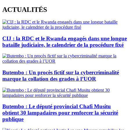
Skip
ACTUALITÉS
to
content
CIJ : la RDC et le Rwanda engagés dans une longue
bataille judiciaire, le calendrier de la procédure fixé
Butembo : Un procès fictif sur la cybercriminalité
marque la collation des grades à l’UOR
Butembo : Le député provincial Chafi Musitu
obtient 30 lampadaires pour renforcer la sécurité
publique