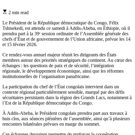
Estimated
2 min read
read
time
Le Président de la République démocratique du Congo, Félix
Tshisekedi, est attendu ce samedi à Addis‑Abeba, en Éthiopie, où il
prendra part à la 39ᵉ session ordinaire de l’Assemblée générale des
chefs d’État et de gouvernement de l’Union africaine, prévue les 14
et 15 février 2026.
Ce rendez-vous annuel majeur réunit les dirigeants des États
membres autour des priorités stratégiques du continent. Au cœur des
échanges : les questions de paix et de sécurité, l’intégration
régionale, le développement économique, ainsi que les réformes
institutionnelles de l’organisation panafricaine.
La participation du chef de l’État congolais intervient dans un
contexte régional particulièrement sensible, marqué par des défis
sécuritaires persistants dans la région des Grands Lacs, notamment à
l’Est de la République démocratique du Congo.
À Addis-Abeba, le Président congolais prendra part aux travaux à
huis clos, aux séances plénières de l’assemblée, ainsi qu’à plusieurs
rencontres bilatérales prévues en marge du sommet.
Ces échanges devraient permettre de renforcer la coopération