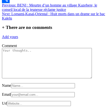
Navigation
Previous:
BENI : Meurtre d’un homme au village Kazebere, le
Partager
conseil local de la jeunesse réclame justice
de
Next:
Lomami-Kasaï-Oriental : Huit morts dans un drame sur le bac
l’article
Kalelu
+
There are no comments
Add yours
Comment
Name
Email
Url