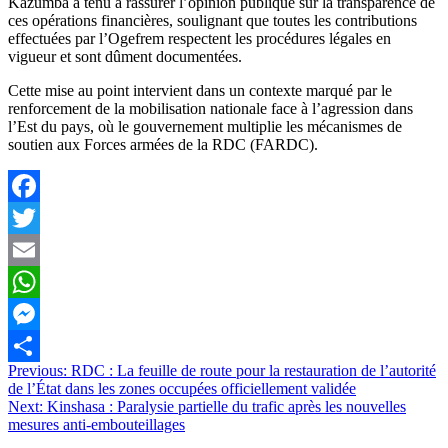
Kazumba a tenu à rassurer l’opinion publique sur la transparence de
ces opérations financières, soulignant que toutes les contributions
effectuées par l’Ogefrem respectent les procédures légales en
vigueur et sont dûment documentées.
Cette mise au point intervient dans un contexte marqué par le
renforcement de la mobilisation nationale face à l’agression dans
l’Est du pays, où le gouvernement multiplie les mécanismes de
soutien aux Forces armées de la RDC (FARDC).
Facebook
Twitter
Email
WhatsApp
Messenger
Navigation
Previous:
RDC : La feuille de route pour la restauration de l’autorité
Partager
de l’État dans les zones occupées officiellement validée
de
Next:
Kinshasa : Paralysie partielle du trafic après les nouvelles
l’article
mesures anti-embouteillages