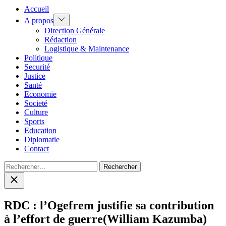
Accueil
Show
A propos
sub
Direction Générale
menu
Rédaction
Logistique & Maintenance
Politique
Securité
Justice
Santé
Economie
Societé
Culture
Sports
Education
Diplomatie
Contact
Rechercher :
Close
search
RDC : l’Ogefrem justifie sa contribution
à l’effort de guerre(William Kazumba)